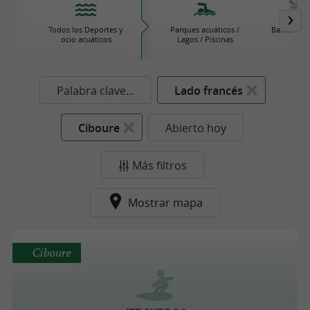
Todos los Deportes y
Parques acuáticos /
Barcos / V
ocio acuáticos
Lagos / Piscinas
Palabra clave...
Lado francés
Ciboure
Abierto hoy
Más filtros
Mostrar mapa
Ciboure