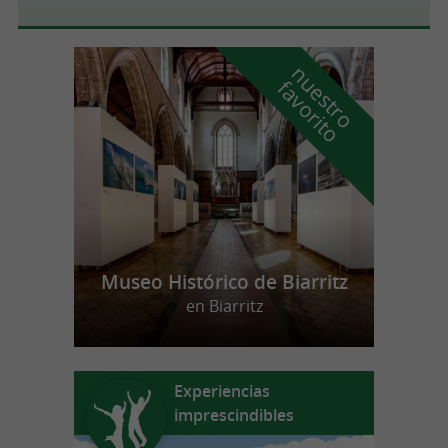
n
u
e
s
t
r
o
a
v
o
r
i
t
f
o
Museo Histórico de Biarritz
en Biarritz
Experiencias
imprescindibles