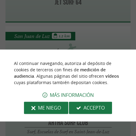
Jet Surf 64
San Juan de Luz
1.2 km
Ocean Adventure École de Surf Saint Jean de
Luz
Al continuar navegando, autoriza al depósito de
cookies de terceros con fines de
medición de
Surf, Escuelas de Surf en Saint-Jean-de-Luz
audiencia
. Algunas páginas del sitio ofrecen
vídeos
cuyas plataformas también depositan cookies.
MÁS INFORMACIÓN
San Juan de Luz
4 km
ME NIEGO
ACCEPTO
ARTHA SURF CLUB
Surf, Escuelas de Surf en Saint-Jean-de-Luz