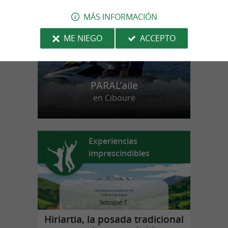
MÁS INFORMACIÓN
ME NIEGO
ACCEPTO
PARAL'aile
en Ciboure
Experiencias
imprescindibles
Hiriartia, la posada tradicional