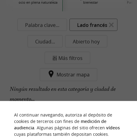
ocio en plena naturaleza
bienestar
Parque
Palabra clave...
Lado francés
Ciudad...
Abierto hoy
Más filtros
Mostrar mapa
Ningún resultado en esta categoría y ciudad de
momento...
Al continuar navegando, autoriza al depósito de
cookies de terceros con fines de
medición de
n
u
e
s
t
r
o
a
v
o
r
i
t
audiencia
. Algunas páginas del sitio ofrecen
vídeos
f
o
cuyas plataformas también depositan cookies.