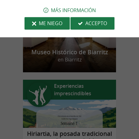
MÁS INFORMACIÓN
ME NIEGO
ACCEPTO
Museo Histórico de Biarritz
en Biarritz
Experiencias
imprescindibles
Hiriartia, la posada tradicional