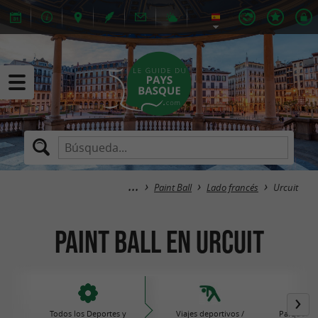
Paint Ball
Lado francés
Urcuit
Paint Ball en Urcuit
Todos los Deportes y
Viajes deportivos /
Parques de