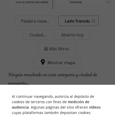
ocio en plena naturaleza
bienestar
Parque
Palabra clave...
Lado francés
Ciudad...
Abierto hoy
Más filtros
Mostrar mapa
Ningún resultado en esta categoría y ciudad de
momento...
Al continuar navegando, autoriza al depósito de
cookies de terceros con fines de
medición de
n
u
e
s
t
r
o
a
v
o
r
i
t
audiencia
. Algunas páginas del sitio ofrecen
vídeos
f
o
cuyas plataformas también depositan cookies.