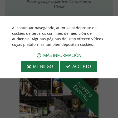
Paseos y viajes deportivos / bienestar en
Urcuit
Al continuar navegando, autoriza al depósito de
Mouguerre
4.4 km
cookies de terceros con fines de
medición de
audiencia
. Algunas páginas del sitio ofrecen
vídeos
cuyas plataformas también depositan cookies.
Artisans de santé
Paseos y viajes deportivos / bienestar en
MÁS INFORMACIÓN
Mouguerre
ME NIEGO
ACCEPTO
n
u
e
s
t
r
o
a
v
o
r
i
t
f
o