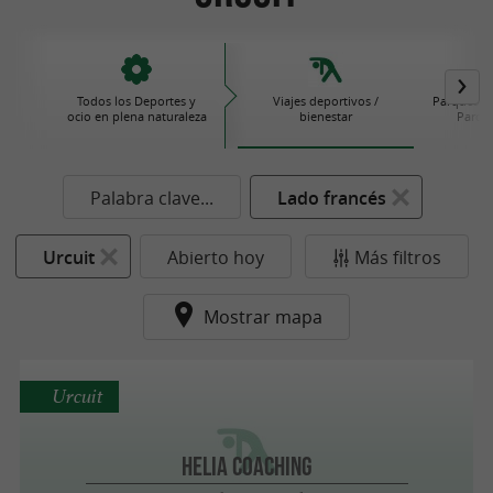
Todos los Deportes y
Viajes deportivos /
Parques de
ocio en plena naturaleza
bienestar
Parque
Palabra clave...
Lado francés
Urcuit
Abierto hoy
Más filtros
Mostrar mapa
Urcuit
HELIA COACHING