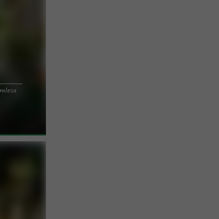
raleza
A EN PLENA
e la
...