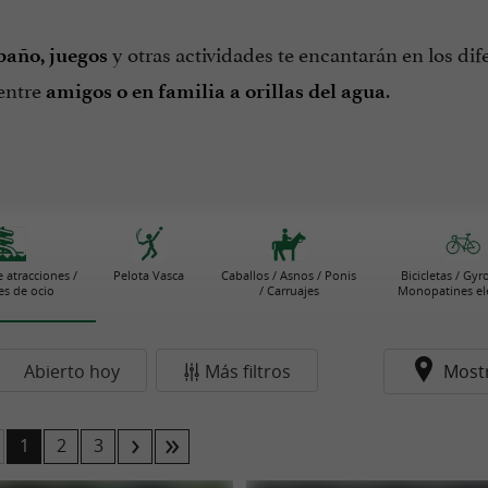
y otras actividades te encantarán en los di
baño, juegos
 entre
.
amigos o en familia a orillas del agua
 atracciones /
Pelota Vasca
Caballos / Asnos / Ponis
Bicicletas / Gyr
s de ocio
/ Carruajes
Monopatines elé
Abierto hoy
Más filtros
Most
1
2
3