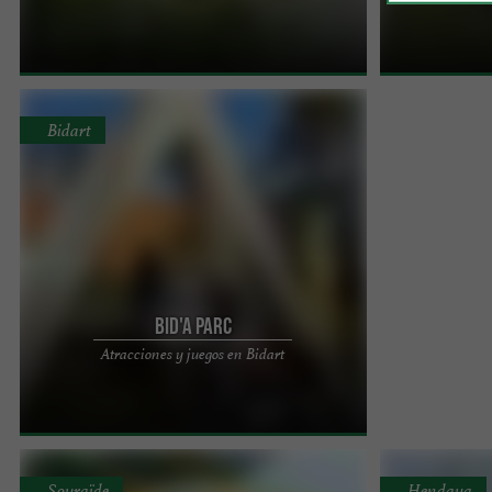
mayor parque de aventuras y paintball del País
ofrecen rutas 
Vasco. Descubre ...
de e-MTB. Situa
Bidart
Bid'A Parc
Bidaparc, el parque de ocio infantil de Bidart.
Atracciones y juegos en Bidart
Situado en Bidart, frente a la playa de Uhabia,
Bidaparc es una ...
Souraïde
Hendaya