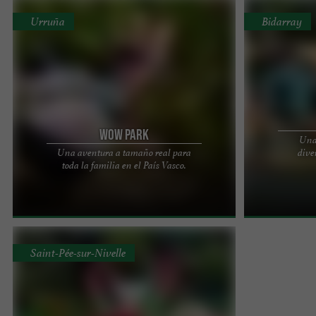
Urruña
Bidarray
Wow Park
Una 
Una aventura a tamaño real para
dive
WOWPARK: El parque multiactividad más grande
¡VIVE UNA AV
toda la familia en el País Vasco.
del País Vasco. En el corazón del bosque de
llevar a nuestr
Urrugne, WOWPARK es un ...
montañas vascas
Saint-Pée-sur-Nivelle