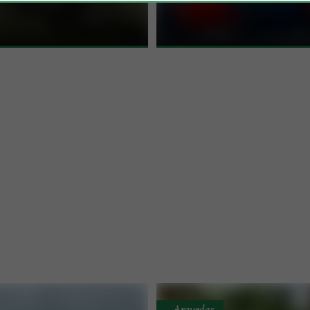
en quad por la montaña y alquiler
es un gran embalse de agua de man
do en ...
rodeado de naturaleza. ¡Ven ...
Arguedas