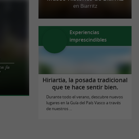
en Biarritz
Experiencias
imprescindibles
e
o: ¡la
OCIO EN EL
!
ura al aire
Hiriartia, la posada tradicional
que te hace sentir bien.
Durante todo el verano, descubre nuevos
lugares en la Guía del País Vasco a través
de nuestros ...