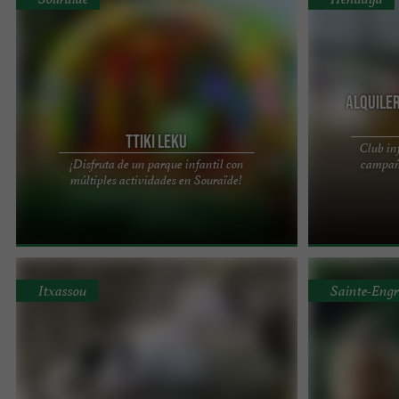
Alquiler
Ttiki Leku
Club inf
¡Disfruta de un parque infantil con
campaña
Situado en Souraïde, a 20 minutos de San Juan de
Situado en la p
múltiples actividades en Souraïde!
Luz y Biarritz. Dirígete hacia el lago de Saint-Pée-
Club Mickey en
sur-Nivelle. ...
lunes a sábado 
Itxassou
Sainte-Engr