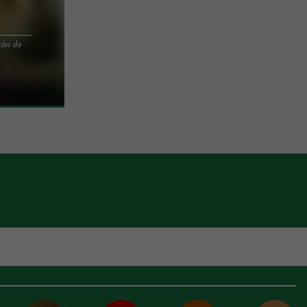
zón de
diana de
scain, en el