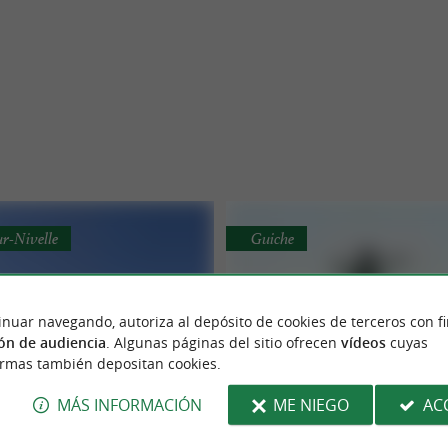
ur-Nivelle
Guiche
inuar navegando, autoriza al depósito de cookies de terceros con f
ón de audiencia
. Algunas páginas del sitio ofrecen
vídeos
cuyas
ormas también depositan cookies.
do Quad Pays Basque
Base de Pop
MÁS INFORMACIÓN
ME NIEGO
AC
erva tu sesión de quad y
Parque acuático y actividades 
ain bike en Saint Pée Sur
libre para toda la familia ce
sque Country y Noa Adventure
A tan solo 20 minutos de Bayona, el
Nivelle
Bayona.