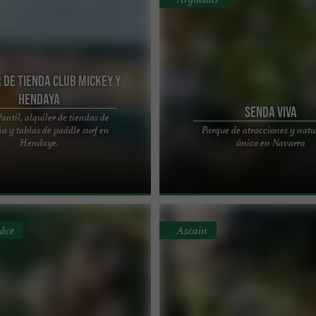
 de Tienda Club Mickey y
Hendaya
Senda Viva
antil, alquiler de tiendas de
 y tablas de paddle surf en
Parque de atracciones y natu
laya más bonita del País Vasco, el
SENDAVIVA: DIVERSIÓN Y AVENTUR
Hendaye.
único en Navarra
 Hendaya le da la bienvenida de
NATURALEZA Imagina un lugar dond
de ...
naturaleza cobra vida, donde puedes 
âce
Ascain