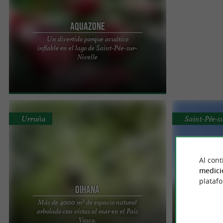
Aquazone
Un divertido parque acuático
inflable en el lago de Saint-Pée-sur-
Buenas noticias en el ámbito del entretenimiento
Nivelle
estival en Saint-Pée-sur-Nivelle: Aquazone
regresa al lago con ...
Urruña
Saint-Pée-s
Al cont
medici
plataf
Oihana
Ran
Más de 4000 m² de espacio natural
Res
arbolado con vistas al mar en el País
mount
Nos complace darles la bienvenida al recinto del
Rando Quad Ba
Vasco.