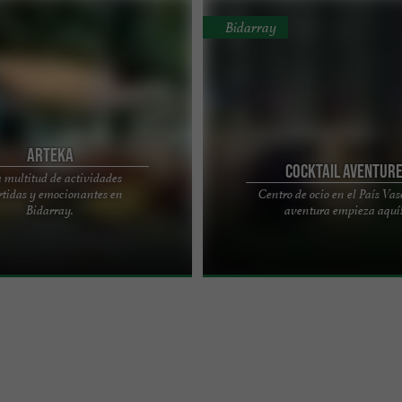
Bidarray
Arteka
Cocktail Aventur
multitud de actividades
rtidas y emocionantes en
Centro de ocio en el País Vasc
ENTURA CON ARTEKA! "Déjese
COCKTAIL AVENTURE – CENTRO DE 
Bidarray.
aventura empieza aquí
o lugar de recreo favorito: las
PAÍS VASCO ¡Embárcate en una avent
." El ...
libre! Abierto desde ...