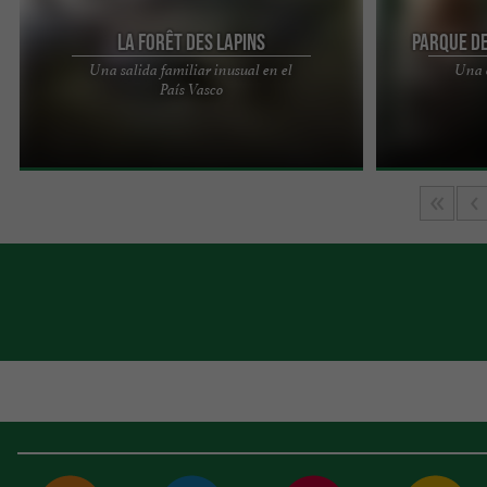
La Forêt des Lapins
Parque de
Una salida familiar inusual en el
Una 
¡Descubrir las diferentes razas de conejos y
Situado en el 
País Vasco
cobayas en un entorno idílico es posible! Muy por
de Animales de
encima de ITXASSOU ...
100 especies ..