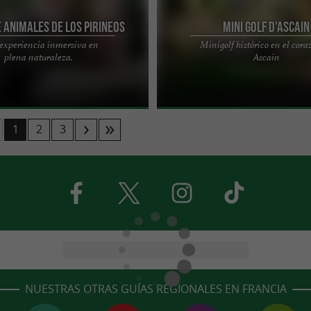
 animales de los Pirineos
Mini Golf d'Ascain
experiencia inmersiva en
Minigolf histórico en el cora
corazón de las montañas, el Parque
Un minigolf histórico en la vida coti
plena naturaleza.
Ascain
 los Pirineos alberga alrededor de
Ascain En el corazón del pueblo de A
.
País Vasco, el ...
1
2
3
NUESTRAS OTRAS GUÍAS REGIONALES EN FRANCIA