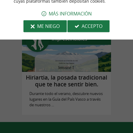
cuyas plataformas también depositan cookies.
en Ciboure
MÁS INFORMACIÓN
ME NIEGO
ACCEPTO
Experiencias
imprescindibles
Hiriartia, la posada tradicional
que te hace sentir bien.
Durante todo el verano, descubre nuevos
lugares en la Guía del País Vasco a través
de nuestros ...