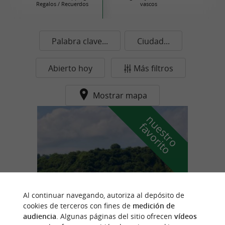
Regalos / Recuerdos
vascos
Palabra clave...
Ciudad...
Abierto hoy
Más filtros
Mostrar mapa
n
u
e
s
t
r
o
a
v
o
r
i
t
f
o
Al continuar navegando, autoriza al depósito de
cookies de terceros con fines de
medición de
audiencia
. Algunas páginas del sitio ofrecen
vídeos
PARAL'aile