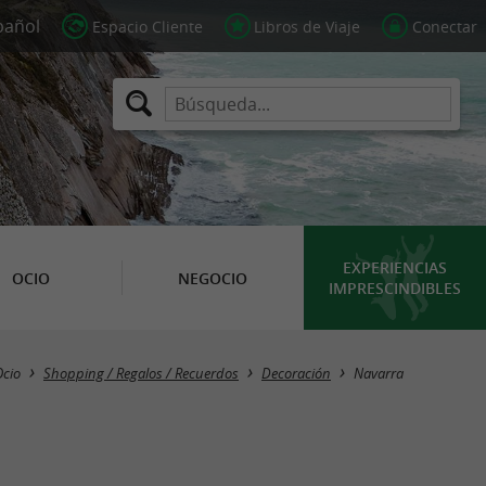
Espacio Cliente
Libros de Viaje
Conectar
EXPERIENCIAS
OCIO
NEGOCIO
IMPRESCINDIBLES
Masquer la carte
Ocio
Shopping / Regalos / Recuerdos
Decoración
Navarra