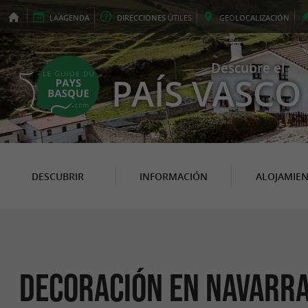
LA
AGENDA
DIRECCIONES
ÚTILES
GEO
LOCALIZACIÓN
Descubre el
PAÍS VASCO
DESCUBRIR
INFORMACIÓN
ALOJAMIE
Decoración en Navarr