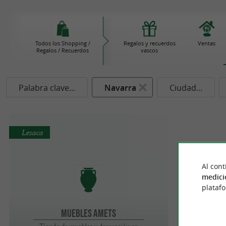
Todos los Shopping /
Regalos y recuerdos
Ventas
Regalos / Recuerdos
vascos
Palabra clave...
Navarra
Ciudad...
Lesaca
Al cont
medici
plataf
Muebles Amets
Tienda de muebles y decoración en