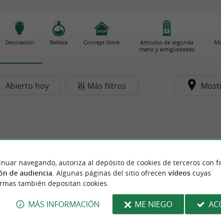
Decoración
Belleza
Concept Store
Artículos de segunda
Mo
mano y antigüedades
Abierto hoy
Más filtros
Most
inuar navegando, autoriza al depósito de cookies de terceros con f
ón de audiencia
. Algunas páginas del sitio ofrecen
vídeos
cuyas
ormas también depositan cookies.
MÁS INFORMACIÓN
ME NIEGO
AC