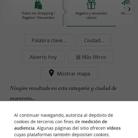
Todos los Shopping /
Regalos y recuerdos
Ventas
Regalos / Recuerdos
vascos
Palabra clave...
Ciudad...
Abierto hoy
Más filtros
Mostrar mapa
Ningún resultado en esta categoría y ciudad de
momento...
Al continuar navegando, autoriza al depósito de
cookies de terceros con fines de
medición de
n
u
e
s
t
r
o
a
v
o
r
i
t
f
o
audiencia
. Algunas páginas del sitio ofrecen
vídeos
cuyas plataformas también depositan cookies.