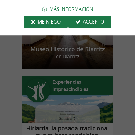
MÁS INFORMACIÓN
ME NIEGO
ACCEPTO
Museo Histórico de Biarritz
en Biarritz
Experiencias
imprescindibles
Hiriartia, la posada tradicional