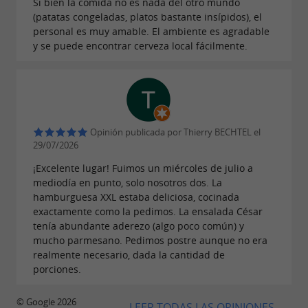
Si bien la comida no es nada del otro mundo
(patatas congeladas, platos bastante insípidos), el
personal es muy amable. El ambiente es agradable
y se puede encontrar cerveza local fácilmente.
Opinión publicada por Thierry BECHTEL el
29/07/2026
¡Excelente lugar! Fuimos un miércoles de julio a
mediodía en punto, solo nosotros dos. La
hamburguesa XXL estaba deliciosa, cocinada
exactamente como la pedimos. La ensalada César
tenía abundante aderezo (algo poco común) y
mucho parmesano. Pedimos postre aunque no era
realmente necesario, dada la cantidad de
porciones.
© Google 2026
LEER TODAS LAS OPINIONES