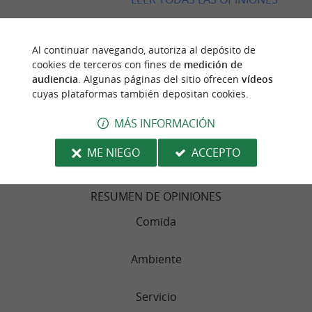
ESCRIBIR UNA OPINIÓN
Al continuar navegando, autoriza al depósito de
cookies de terceros con fines de
medición de
audiencia
. Algunas páginas del sitio ofrecen
vídeos
cuyas plataformas también depositan cookies.
OPINIONES DE VIAJEROS
MÁS INFORMACIÓN
BI UR ARTE
ME NIEGO
ACCEPTO
167 Opinión
RESUMEN DE OPINIONES
Comida
Ambiente
Servicio