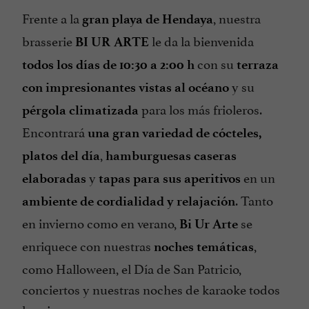
Se habla Inglés
Frente a la
, nuestra
gran playa de Hendaya
Tarjetas de Crédito admitidas
brasserie
le da la bienvenida
BI UR ARTE
Terraza
con su
todos los días de 10:30 a 2:00 h
terraza
Vista sobre el mar
y su
con impresionantes vistas al océano
para los más frioleros.
pérgola climatizada
Encontrará
una gran variedad de cócteles,
,
platos del día
hamburguesas caseras
y
en un
elaboradas
tapas para sus aperitivos
. Tanto
ambiente de cordialidad y relajación
en invierno como en verano,
se
Bi Ur Arte
enriquece con nuestras
,
noches temáticas
como Halloween, el Día de San Patricio,
conciertos y nuestras noches de karaoke todos
los viernes.