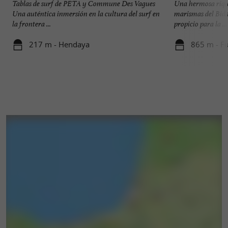
Tablas de surf de PETA y Commune Des Vagues
Una hermosa rique
Una auténtica inmersión en la cultura del surf en
marismas del Bida
la frontera ...
propicio para la ...
217 m - Hendaya
865 m - Fu