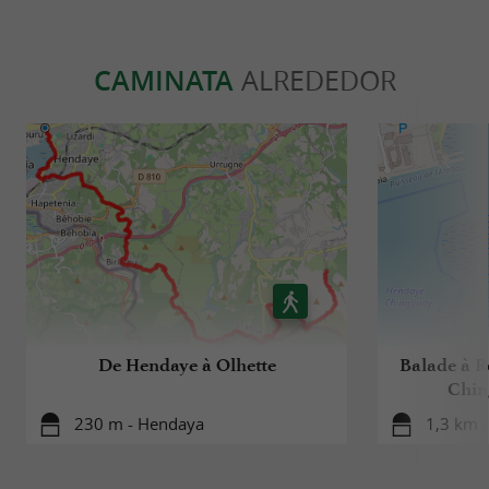
CAMINATA
ALREDEDOR
De Hendaye à Olhette
Balade à R
Chin
230 m - Hendaya
1,3 km 