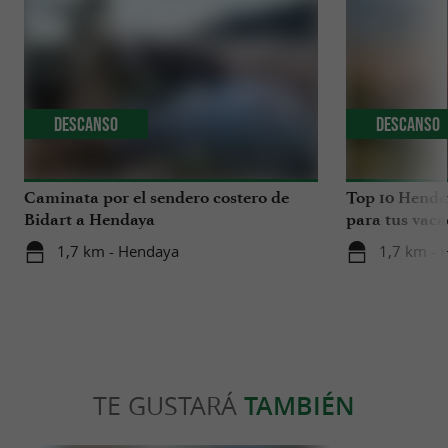
Descanso
Descanso
Caminata por el sendero costero de
Top 10 Henday
Bidart a Hendaya
para tus vaca
1,7 km - Hendaya
1,7 km - 
TE GUSTARÁ
TAMBIÉN