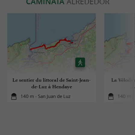
CAMINATA
ALREDEDOR
Le sentier du littoral de Saint-Jean-
La Vélodys
de-Luz à Hendaye
L
140 m - San Juan de Luz
140 m - 