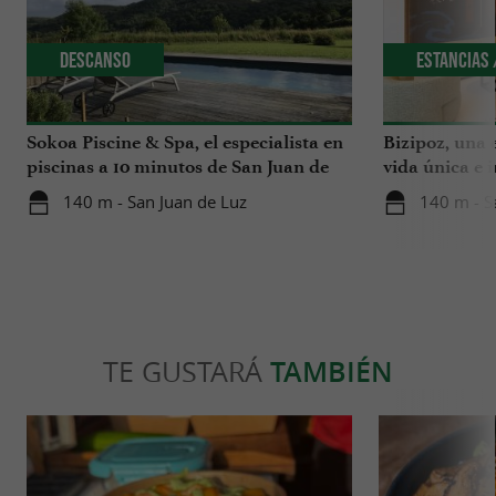
Descanso
Estancias 
Sokoa Piscine & Spa, el especialista en
Bizipoz, una 
piscinas a 10 minutos de San Juan de
vida única e 
Luz
disfrutar en l
140 m - San Juan de Luz
140 m - S
TE GUSTARÁ
TAMBIÉN