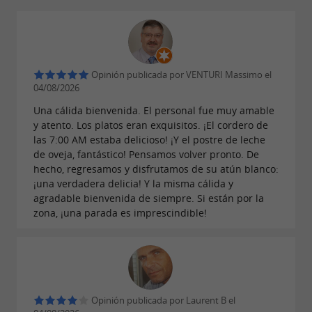
acompañado de música en vivo, y los demás
domingos, pollo asado con patatas, al estilo del
tradicional almuerzo dominical.
Opinión publicada por VENTURI Massimo el
Un bar animado y un ambiente festivo
04/08/2026
durante todo el año.
Una cálida bienvenida. El personal fue muy amable
y atento. Los platos eran exquisitos. ¡El cordero de
Bizipoz cuenta con dos amplias barras, una
las 7:00 AM estaba delicioso! ¡Y el postre de leche
de oveja, fantástico! Pensamos volver pronto. De
coctelería y una vinoteca, ofreciendo un
hecho, regresamos y disfrutamos de su atún blanco:
ambiente agradable tanto de día como de
¡una verdadera delicia! Y la misma cálida y
agradable bienvenida de siempre. Si están por la
noche. A lo largo del año, una variada
zona, ¡una parada es imprescindible!
programación de eventos anima el local:
conciertos en directo, sesiones de DJ, brunchs
musicales, retransmisiones deportivas y veladas
festivas. Es el lugar perfecto para quienes
Opinión publicada por Laurent B el
buscan un bar en Saint-Jean-de-Luz o un sitio