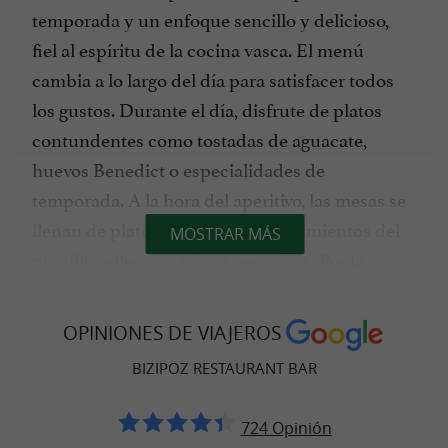
temporada y un enfoque sencillo y delicioso,
fiel al espíritu de la cocina vasca. El menú
cambia a lo largo del día para satisfacer todos
los gustos. Durante el día, disfrute de platos
contundentes como tostadas de aguacate,
huevos Benedict o especialidades de
temporada. A la hora del aperitivo, las mesas se
llenan de platos para compartir, pimientos del
MOSTRAR MÁS
piquillo rellenos o pizzas pequeñas. Por la
noche, la atención se centra en platos para
compartir con pintxos, carnes, pescados,
OPINIONES DE VIAJEROS
hamburguesas, ensaladas y postres, todo
BIZIPOZ RESTAURANT BAR
servido con un estilo sencillo y auténtico. Los
domingos, Bizipoz ofrece una delicia especial:
724 Opinión
brunch el primer domingo de cada mes