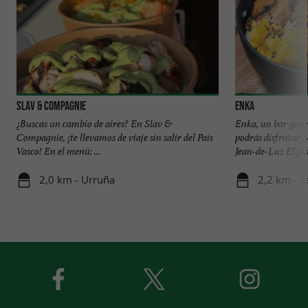
SLAV & COMPAGNIE
Enka
¿Buscas un cambio de aires? En Slav &
Enka, un bar gour
Compagnie, ¡te llevamos de viaje sin salir del País
podrás disfrutar d
Vasco! En el menú: ...
Jean-de-Luz El plac
2,0 km - Urruña
2,2 km - S