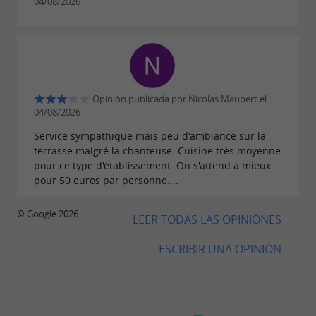
04/08/2026
relajado para salir en la costa vasca.
UN LUGAR IMPRESCINDIBLE PARA COMER Y
SALIR EN EL PAÍS VASCO.
Opinión publicada por Nicolas Maubert el
La gente viene aquí a comer, tomar algo,
04/08/2026
escuchar música, jugar a los dardos o
Service sympathique mais peu d'ambiance sur la
terrasse malgré la chanteuse. Cuisine très moyenne
simplemente disfrutar del momento. Bizipoz,
pour ce type d'établissement. On s'attend à mieux
que significa alegría de vivir en euskera, refleja a
pour 50 euros par personne....
la perfección el espíritu del lugar: un sitio
animado, acogedor y generoso al que la gente
© Google 2026
LEER TODAS LAS OPINIONES
regresa con facilidad.
ESCRIBIR UNA OPINIÓN
Para estar al día de nuestras últimas noticias,
síguenos en las redes sociales @bizipoz_stjeandeluz