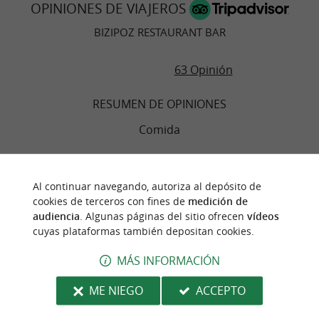
OPINIONES DE VIAJEROS
BIZIPOZ RESTAURANT BAR
ENCUÉNTRELO EN
EL BLOG DE
GUIDE DU PAYS BASQUE
...
63 Opinión
RESUMEN DE OPINIONES
Bizipoz, una experiencia de estilo de vida única
Comida
e imprescindible para disfrutar en la costa
vasca
Ambiente
Al continuar navegando, autoriza al depósito de
cookies de terceros con fines de
medición de
Servicio
audiencia
. Algunas páginas del sitio ofrecen
vídeos
cuyas plataformas también depositan cookies.
Calidad/precio
MÁS INFORMACIÓN
ME NIEGO
ACCEPTO
"Mala calidad y empleados muy groseros con