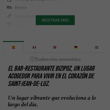
Efectivo
Especialidades
MOSTRAR MÁS
Grupos
Juegos para niños
Parking
Sala de Seminarios
Se habla Español
EL BAR-RESTAURANTE BIZIPOZ, UN LUGAR
Se habla Inglés
ACOGEDOR PARA VIVIR EN EL CORAZÓN DE
Se habla Italiano
SAINT-JEAN-DE-LUZ.
Tarjetas de Crédito admitidas
Terraza
Un lugar vibrante que evoluciona a lo
largo del día.