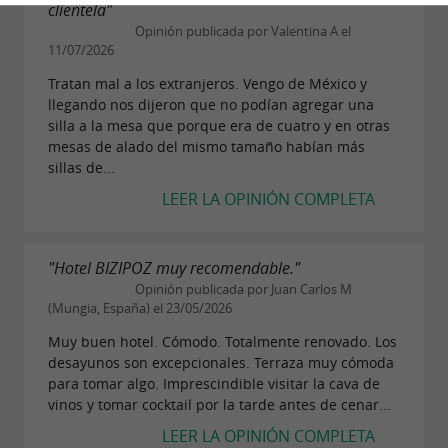
clientela"
Opinión publicada por Valentina A el
11/07/2026
Tratan mal a los extranjeros. Vengo de México y
llegando nos dijeron que no podían agregar una
silla a la mesa que porque era de cuatro y en otras
mesas de alado del mismo tamaño habían más
sillas de...
LEER LA OPINIÓN COMPLETA
"Hotel BIZIPOZ muy recomendable."
Opinión publicada por Juan Carlos M
(Mungia, España) el 23/05/2026
Muy buen hotel. Cómodo. Totalmente renovado. Los
desayunos son excepcionales. Terraza muy cómoda
para tomar algo. Imprescindible visitar la cava de
vinos y tomar cocktail por la tarde antes de cenar...
LEER LA OPINIÓN COMPLETA