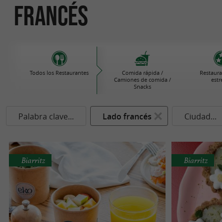
francés
Todos los Restaurantes
Comida rápida /
Restaura
Camiones de comida /
estr
Snacks
Palabra clave...
Lado francés
Ciudad...
Biarritz
Biarritz