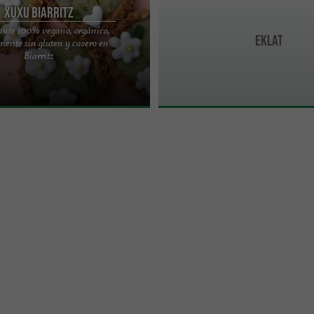
Xuxu Biarritz
ante 100% vegano, orgánico,
Eklat
amente sin gluten y casero en
xu Biarritz le da la bienvenida a
Biarritz
 del barrio de Saint-Charles y a
e la ...