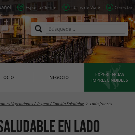
Espacio Cliente
Libros de Viaje
Conectar
EXPERIENCIAS
OCIO
NEGOCIO
IMPRESCINDIBLES
Masquer la carte
rantes Vegetarianos / Vegano / Comida Saludable
Lado francés
Saludable en Lado