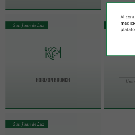
Al cont
medici
San Juan de Luz
Jatxou
plataf
Horizon Brunch
Una e
San Juan de Luz