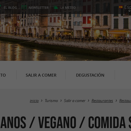
EL
BLOG
NEWSLETTER
LA
METEO
NTO
SALIR A COMER
DEGUSTACIÓN
inicio
Turismo
Salir a comer
Restaurantes
Restau
anos / Vegano / Comida 