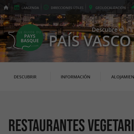
LA
AGENDA
DIRECCIONES
ÚTILES
GEO
LOCALIZACIÓN
Descubre el
PAÍS VASCO
DESCUBRIR
INFORMACIÓN
ALOJAMIE
Restaurantes Vegetari