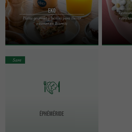
EKO
Restaur
Platos gourmet y locales para llevar
estrict
¿Qué pasaría si pudiéramos comer sobre la
El equipo de Xu
o comer en Biarritz
marcha y comer bien, realmente bien? En Eko te
Biarritz, cerca
servimos durante todo ...
pocos minutos d
Sare
Éphéméride