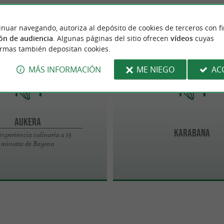
inuar navegando, autoriza al depósito de cookies de terceros con f
ón de audiencia
. Algunas páginas del sitio ofrecen
vídeos
cuyas
Anglet
ormas también depositan cookies.
MÁS INFORMACIÓN
ME NIEGO
AC
Aukera
Karabana
xperiencia culinaria a 15
minutos de Bayona