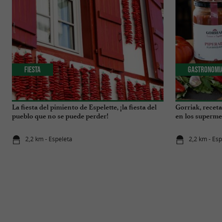
Fiesta
Gastronomi
La fiesta del pimiento de Espelette, ¡la fiesta del
Gorriak, recet
pueblo que no se puede perder!
en los superme
2,2 km - Espeleta
2,2 km - Es