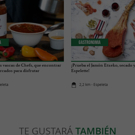
a
Gastronomia
as vascas de Chefs, que encontrar
¡Prueba el Jamón Etxeko, secado
rcados para disfrutar
Espelette!
peleta
2,2 km - Espeleta
TE GUSTARÁ
TAMBIÉN