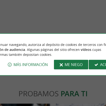
lette
Antton Chocolatier
na empresa francesa de textiles para el
Bienvenido a Antton, chocolatero artesano d
inuar navegando, autoriza al depósito de cookies de terceros con f
del País Vasco, reconocida por sus ...
pueblo famoso por su chile. Todos los gourmets
ón de audiencia
. Algunas páginas del sitio ofrecen
vídeos
cuyas
ormas también depositan cookies.
peleta
1,9 km - Espeleta
MÁS INFORMACIÓN
ME NIEGO
AC
PROBAMOS
PARA TI