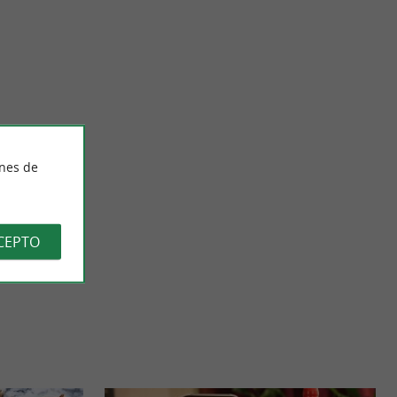
TTIPIA
e Espelette, un
Bienvenido a esta reproducción de campos de pimientos en el
ines de
 y curiosos ...
corazón de Espelette. Visitas autoguiadas de mayo a ...
1,9 km - Espeleta
CEPTO