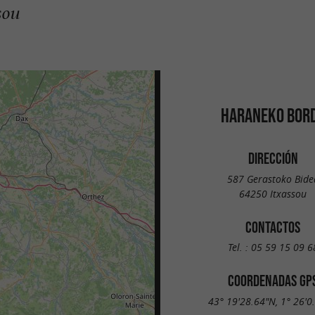
sou
HARANEKO BOR
DIRECCIÓN
587 Gerastoko Bide
64250 Itxassou
CONTACTOS
Tel. :
05 59 15 09 6
COORDENADAS GP
43° 19'28.64"N, 1° 26'0