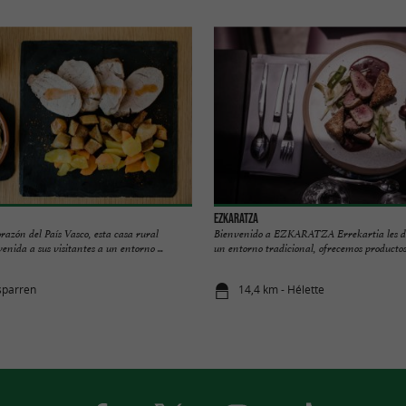
Ezkaratza
razón del País Vasco, esta casa rural
Bienvenido a EZKARATZA Errekartia les da
enida a sus visitantes a un entorno ...
un entorno tradicional, ofrecemos productos 
sparren
14,4 km - Hélette