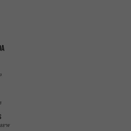
DA
a
8
S
.88"W