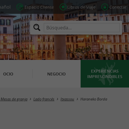
Espacio Cliente
Libros de Viaje
Conectar
EXPERIENCIAS
OCIO
NEGOCIO
IMPRESCINDIBLES
 Mesas de granja
Lado francés
Itxassou
Haraneko Borda