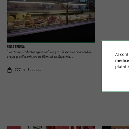
Finca Erreka
Tissage de Luz Espe
“Venta de productos agrícolas” La granja Erreka cría cerdos,
Tissage de Luz es u
Al cont
ovejas y pollos criados en libertad en Espelette. ...
hogar, emblemática 
medici
plataf
777 m - Espeleta
1,9 km - Es