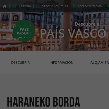
LA
AGENDA
DIRECCIONES
ÚTILES
GEO
LOCALIZACIÓN
Descubre el
PAÍS VASCO
DESCUBRIR
INFORMACIÓN
ALOJAMIE
Haraneko Borda