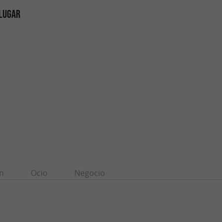
 LUGAR
n
Ocio
Negocio