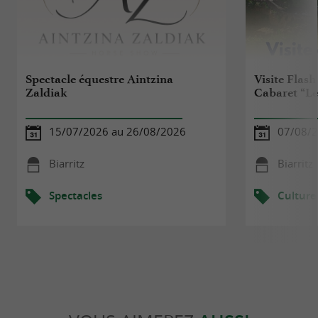
Spectacle équestre Aintzina
Visite Flash 
Zaldiak
Cabaret “L
15/07/2026 au 26/08/2026
07/08/
Biarritz
Biarritz
Spectacles
Culture