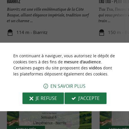
Biarritz
TXU TXU - Petit Tra
Biarritz est une ville emblématique de la Côte
Txu Txu, l’inconto
Basque, alliant élégance impériale, tradition surf
qui vous présente 
et un charme ...
train ...
114 m - Biarritz
150 m - Bi
En continuant à naviguer, vous autorisez le dépôt de
cookies tiers à des fins de
mesure d'audience
.
Certaines pages du site proposent des
vidéos
dont
les plateformes déposent également des cookies.
NOUS AVONS TESTÉ
POUR VOUS
EN SAVOIR PLUS
JE REFUSE
J'ACCEPTE