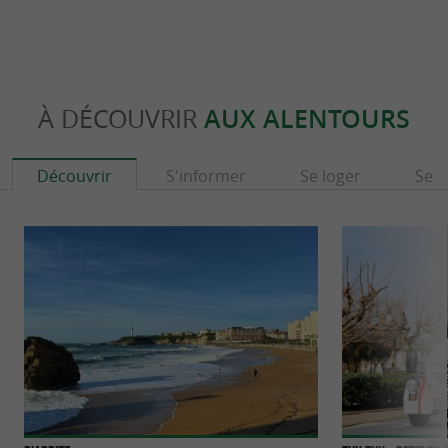
À DÉCOUVRIR
AUX ALENTOURS
Découvrir
S'informer
Se loger
Se r