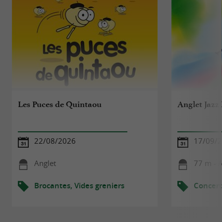
Les Puces de Quintaou
Anglet Jazz 
22/08/2026
17/09/2
Anglet
77 m - 
Brocantes, Vides greniers
Concert