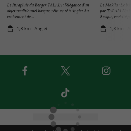
Le Parapluie du Berger TALAIA : l'élégance d'un
Le Makila : Le bâ
objet traditionnel basque, réinventé à Anglet Au
par TALAIA Un b
croisement de ...
Basque, revisité par
1,8 km - Anglet
1,8 km - A