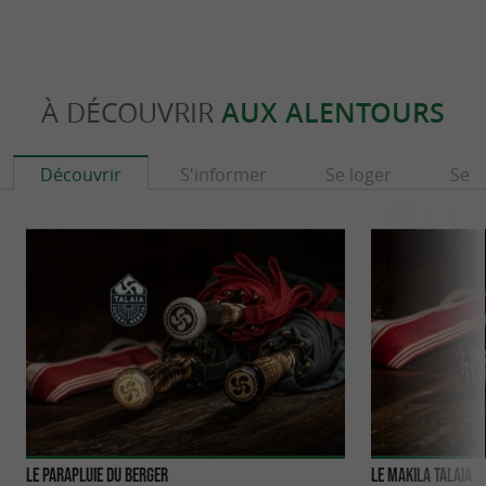
À DÉCOUVRIR
AUX ALENTOURS
Découvrir
S'informer
Se loger
Se r
Le Parapluie du Berger
Le Makila TALAIA