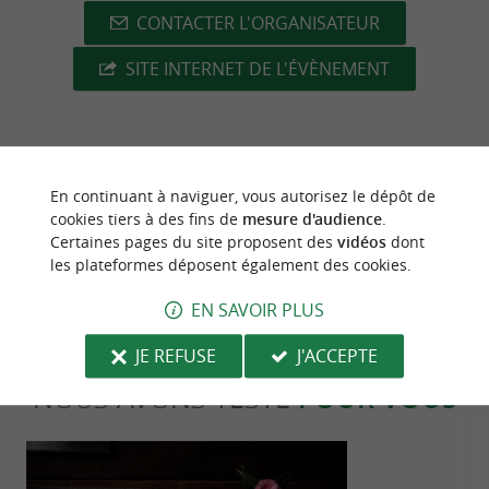
CONTACTER L'ORGANISATEUR
SITE INTERNET DE L'ÉVÈNEMENT
dernière mise à jour :
13/06/2026 à 06:52:26
En continuant à naviguer, vous autorisez le dépôt de
cookies tiers à des fins de
mesure d'audience
.
Source :
Crédit photo :
Sirtaqui
-
Ville d'Anglet -
CC BY-
Certaines pages du site proposent des
vidéos
dont
les plateformes déposent également des cookies.
NC-ND 4.0
EN SAVOIR PLUS
JE REFUSE
J'ACCEPTE
NOUS AVONS TESTÉ
POUR VOUS