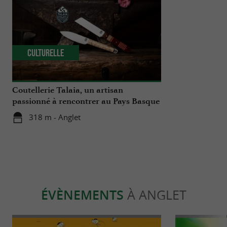
Culturelle
Détente
Coutellerie Talaia, un artisan
Immersion sa
passionné à rencontrer au Pays Basque
Izadia à Angl
318 m - Anglet
318 m - A
ÉVÈNEMENTS
À ANGLET