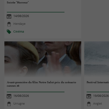
Soirée "Horreur"
14/08/2026
Hendaye
Cinéma
Avant-première du film Notre Salut prix du scénario
Festival Internat
cannes 26
16/08/2026
19/08/2026
Urrugne
Anglet