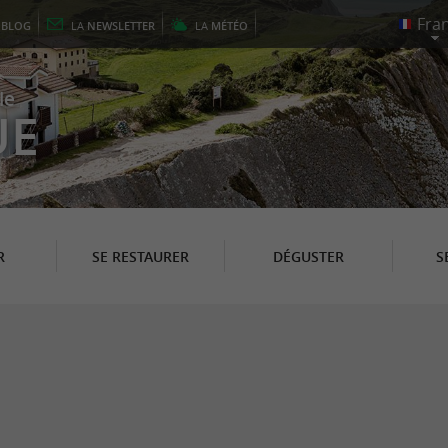
E
BLOG
LA
NEWSLETTER
LA
MÉTÉO
le
UE
R
SE RESTAURER
DÉGUSTER
S