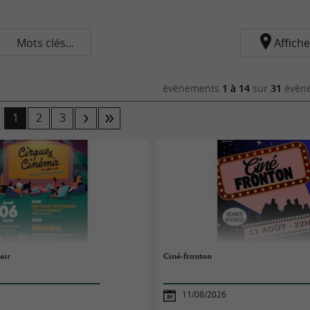
Mots clés...
Affiche
évènements
1 à 14
sur
31
évène
1
2
3
air
Ciné-fronton
11/08/2026