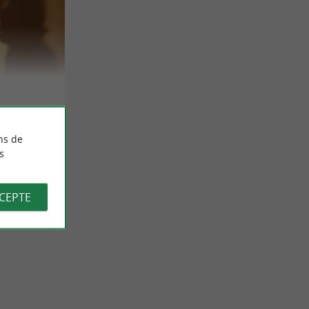
ns de
s
CCEPTE