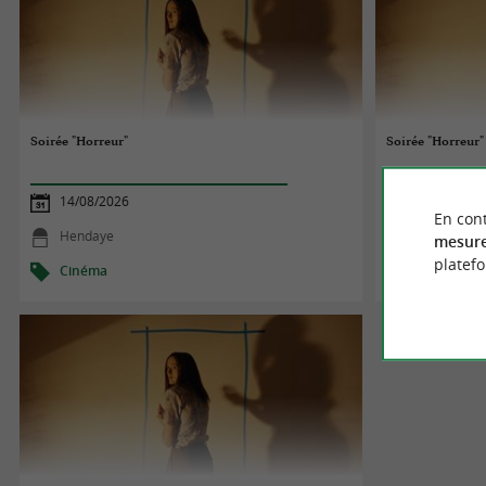
Soirée "Horreur"
Soirée "Horreur"
14/08/2026
14/08/2026
En cont
Hendaye
Hendaye
mesure
platef
Cinéma
Cinéma