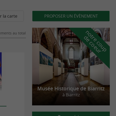
r la carte
PROPOSER UN ÉVÈNEMENT
n
o
t
e
c
o
u
p
e
c
o
e
u
ments au total
r
d
r
Musée Historique de Biarritz
à Biarritz