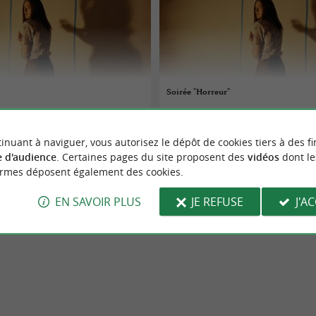
Soirée "Horreur"
14/08/2026
inuant à naviguer, vous autorisez le dépôt de cookies tiers à des fi
Hendaye
 d'audience
. Certaines pages du site proposent des
vidéos
dont le
ormes déposent également des cookies.
Cinéma
EN SAVOIR PLUS
JE REFUSE
J'A