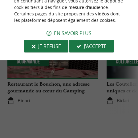
En continuant à naviguer, vous autorisez le dépôt de
NOUS AVONS TESTÉ
POUR VOUS
cookies tiers à des fins de
mesure d'audience
.
Certaines pages du site proposent des
vidéos
dont
les plateformes déposent également des cookies.
EN SAVOIR PLUS
JE REFUSE
J'ACCEPTE
Gourmande
Culturell
Restaurant le Bouchon, une adresse
Les Coutelier
gourmande au cœur du Camping
uniques et de
Berrua 4* à Bidart
Bidart
Bidart
Bidart