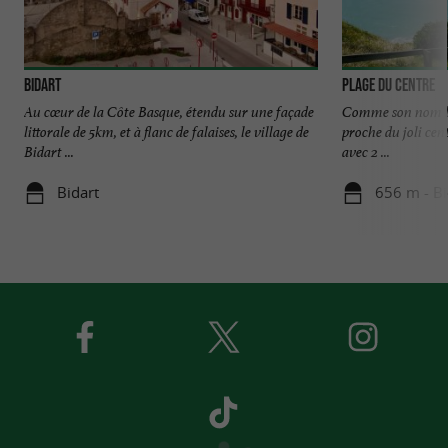
Bidart
Plage du Centre
Au cœur de la Côte Basque, étendu sur une façade
Comme son nom l'in
littorale de 5km, et à flanc de falaises, le village de
proche du joli cent
Bidart ...
avec 2 ...
Bidart
656 m - Bi