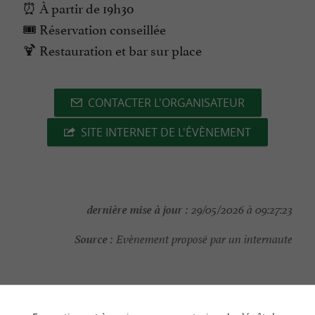
⏰ À partir de 19h30
🎟️ Réservation conseillée
🍹 Restauration et bar sur place
CONTACTER L'ORGANISATEUR
SITE INTERNET DE L'ÉVÈNEMENT
dernière mise à jour :
29/05/2026 à 09:27:23
Source :
Evènement proposé par un internaute