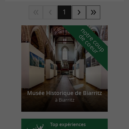
1
n
o
t
e
c
o
u
p
e
c
o
e
u
r
d
r
Musée Historique de Biarritz
à Biarritz
Top expériences