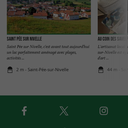
Saint Pée sur Nivelle
Au coin des saveu
Saint Pée sur Nivelle, c'est avant tout aujourd'hui
L'artisanat local 
un lac parfaitement aménagé avec plages,
sur-Nivelle est ég
activités ...
d'art ...
2 m - Saint-Pée-sur-Nivelle
44 m - Sai