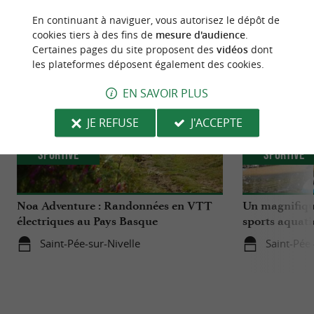
NOUS AVONS TESTÉ
POUR VOUS
En continuant à naviguer, vous autorisez le dépôt de
cookies tiers à des fins de
mesure d'audience
.
Certaines pages du site proposent des
vidéos
dont
les plateformes déposent également des cookies.
EN SAVOIR PLUS
JE REFUSE
J'ACCEPTE
Sportive
Sportive
Noa Adventure : Randonnées en VTT
Un magnifique
électriques au Pays Basque
sports aquati
Saint-Pée-sur-Nivelle
Saint-Pée-