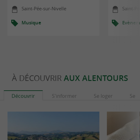
Saint-Pée-sur-Nivelle
Saint-Pé
Musique
Evèneme
À DÉCOUVRIR
AUX ALENTOURS
Découvrir
S'informer
Se loger
Se r