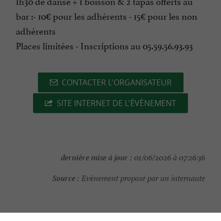
1h30 de danse + 1 boisson & 2 tapas offerts au
bar :- 10€ pour les adhérents - 15€ pour les non
adhérents
Places limitées - Inscriptions au 05.59.56.93.93
CONTACTER L'ORGANISATEUR
SITE INTERNET DE L'ÉVÈNEMENT
dernière mise à jour :
01/06/2026 à 07:26:36
Source :
Evènement proposé par un internaute