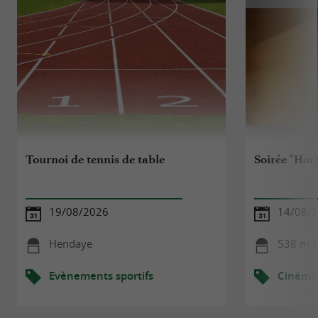
Tournoi de tennis de table
Soirée "Hor
19/08/2026
14/08/
Hendaye
538 m -
Evènements sportifs
Cinéma