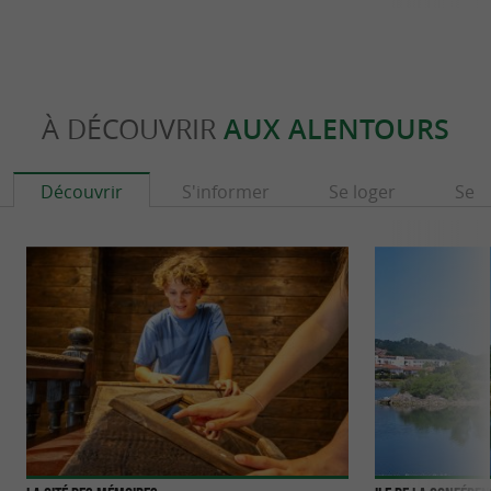
À DÉCOUVRIR
AUX ALENTOURS
Découvrir
S'informer
Se loger
Se r