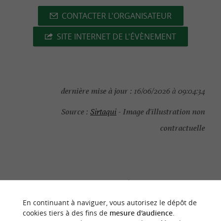
CONTACTER L'ORGANISATEUR
SITE INTERNET DE L'ÉVÈNEMENT
dernière mise à jour :
16/06/2026 à 09:04:34
Source :
Image d'illustration non
Sirtaqui
-
contractuelle
NOUS AVONS TESTÉ
POUR VOUS
En continuant à naviguer, vous autorisez le dépôt de
cookies tiers à des fins de
mesure d'audience
.