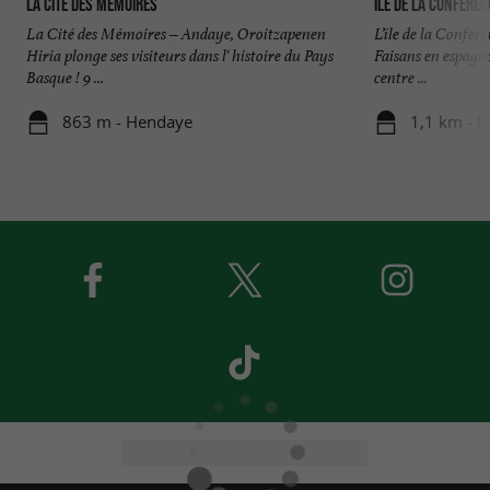
La cité des mémoires
Ile de la Conféren
La Cité des Mémoires – Andaye, Oroitzapenen
L’île de la Confére
Hiria plonge ses visiteurs dans l' histoire du Pays
Faisans en espagnol
Basque ! 9 ...
centre ...
863 m - Hendaye
1,1 km - 