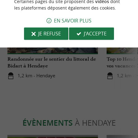
Certaines pages du site proposent des
vidéos
dont
les plateformes déposent également des cookies.
EN SAVOIR PLUS
JE REFUSE
J'ACCEPTE
Détente
Détente
Randonnée sur le sentier du littoral de
Top 10 Henda
Bidart à Hendaye
vos vacances 
1,2 km - Hendaye
1,2 km - 
ÉVÈNEMENTS
À HENDAYE