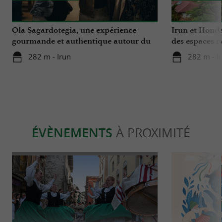
Ola Sagardotegia, une expérience
Irun et Honda
gourmande et authentique autour du
des espaces n
cidre au Pays Basque
Bidassoa
282 m - Irun
282 m - I
ÉVÈNEMENTS
À PROXIMITÉ