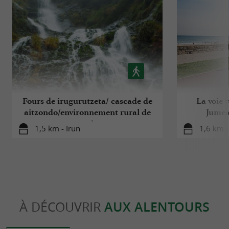
Fours de irugurutzeta/ cascade de
La voie 
aitzondo/environnement rural de
Jumea
meaka
1,5 km - Irun
1,6 km 
À DÉCOUVRIR
AUX ALENTOURS