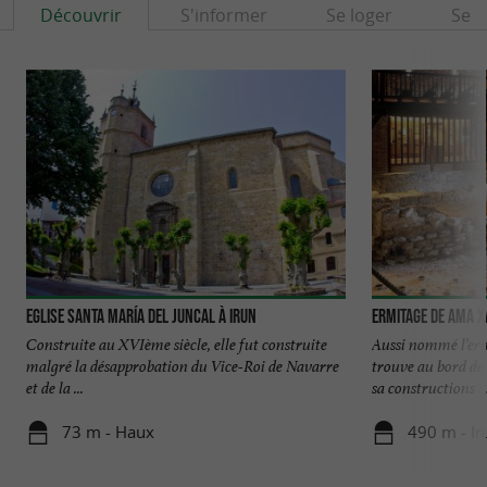
Découvrir
S'informer
Se loger
Se r
Eglise Santa María del Juncal à Irun
Ermitage de Ama 
Construite au XVIème siècle, elle fut construite
Aussi nommé l’erm
malgré la désapprobation du Vice-Roi de Navarre
trouve au bord de 
et de la ...
sa constructions ..
73 m - Haux
490 m - Ir