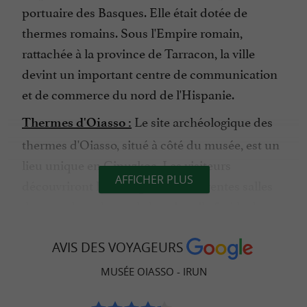
portuaire des Basques. Elle était dotée de
thermes romains. Sous l'Empire romain,
rattachée à la province de Tarracon, la ville
devint un important centre de communication
et de commerce du nord de l'Hispanie.
Le site archéologique des
Thermes d'Oiasso :
thermes d'Oiasso, situé à côté du musée, est un
lieu unique en Gipuzkoa. Les visiteurs
AFFICHER PLUS
découvriront les vestiges des différentes salles
du complexe thermal, dont la salle froide, les
salles chauffées et les salles auxiliaires. Ils
découvriront également l'intérieur et
AVIS DES VOYAGEURS
l'importance sociale des bains et des thermes
MUSÉE OIASSO - IRUN
dans la culture romaine grâce à des