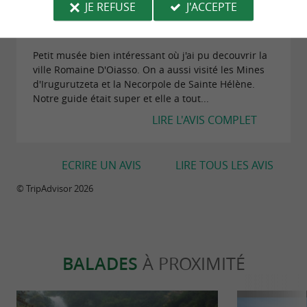
"Musée d'Oiasso"
JE REFUSE
J'ACCEPTE
Avis publié par jenkle89 (Hendaye, France) le
04/06/2019
Petit musée bien intéressant où j'ai pu decouvrir la
ville Romaine D'Oiasso. On a aussi visité les Mines
d'Irugurutzeta et la Necorpole de Sainte Hélène.
Notre guide était super et elle a tout...
LIRE L'AVIS COMPLET
ECRIRE UN AVIS
LIRE TOUS LES AVIS
© TripAdvisor 2026
BALADES
À PROXIMITÉ