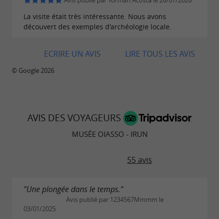
Avis publié par Yorman Acosta le 26/07/2026
est actuellement fermé en raison des
La visite était très intéressante. Nous avons
travaux de réhabilitation et de
découvert des exemples d'archéologie locale.
régénération dans la zone
d'Irugurutzeta.
ECRIRE UN AVIS
LIRE TOUS LES AVIS
Le site patrimonial d'Irugurutzeta comprend un
© Google 2026
ensemble de galeries minières et de fours de
calcination. Pour visiter ce site, les visiteurs
doivent réserver au musée Oiasso et se rendre
AVIS DES VOYAGEURS
sur le site naturel où se trouve la mine
MUSÉE OIASSO - IRUN
(Carretera de Meaka, 110). Ils y seront accueillis
par des guides du musée. Les visites guidées
55 avis
d'Irugurutzeta sont suspendues jusqu'à la fin
des travaux.
"Une plongée dans le temps."
Avis publié par 1234567Mmmm le
03/01/2025