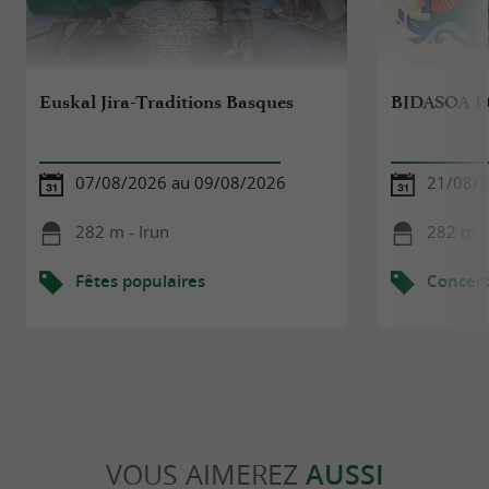
Euskal Jira-Traditions Basques
BIDASOA F
07/08/2026 au 09/08/2026
21/08/2
282 m - Irun
282 m -
Fêtes populaires
Concert
VOUS AIMEREZ
AUSSI