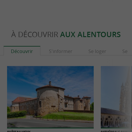
À DÉCOUVRIR
AUX ALENTOURS
Découvrir
S'informer
Se loger
Se r