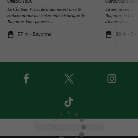
Château Vieux
Cathédrale Sainte
Le Château Vieux de Bayonne est un site
Située au cœur du
emblématique du centre-ville historique de
Bayonne, la Cathé
Bayonne. Vous pourrez ...
d’œuvre de ...
57 m - Bayonne
86 m - Ba