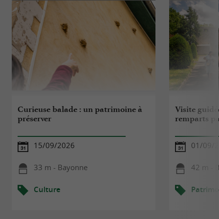
Curieuse balade : un patrimoine à
Visite guidé
préserver
remparts p
15/09/2026
01/09/
33 m - Bayonne
42 m - 
Culture
Patrimo