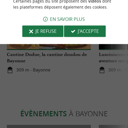
Certaines pages du site proposent des
vidéos
dont
les plateformes déposent également des cookies.
EN SAVOIR PLUS
JE REFUSE
J'ACCEPTE
Actualités
Incontour
Cantine Dodue, la cantine doudou de
Luminiscence
Bayonne
aventure uniq
cathédrale S
309 m - Bayonne
309 m - 
ÉVÈNEMENTS
À BAYONNE