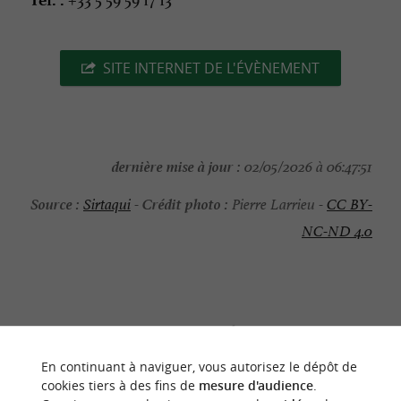
SITE INTERNET DE L'ÉVÈNEMENT
dernière mise à jour :
02/05/2026 à 06:47:51
Source :
Crédit photo :
Sirtaqui
-
Pierre Larrieu -
CC BY-
NC-ND 4.0
NOUS AVONS TESTÉ
POUR VOUS
En continuant à naviguer, vous autorisez le dépôt de
cookies tiers à des fins de
mesure d'audience
.