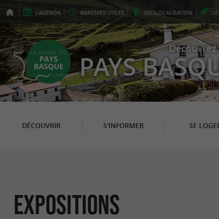
L'
AGENDA
ADRESSES
UTILES
GEO
LOCALISATION
L
Découvrez 
PAYS BASQ
DÉCOUVRIR
S'INFORMER
SE LOGE
Expositions