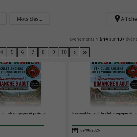
Mots clés...
Affiche
évènements
1 à 14
sur
137
évène
4
5
6
7
8
9
10
u club soupapes et pistons
Rassemblement du club soupapes et pi
09/08/2026