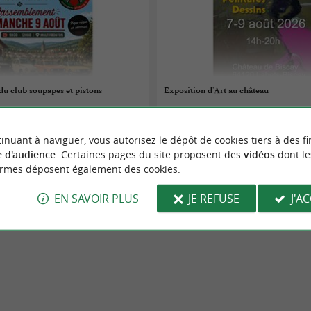
u club soupapes et pistons
Exposition d'Art au château
07/08/2026 au 09/08/2026
inuant à naviguer, vous autorisez le dépôt de cookies tiers à des fi
Labets-Biscay
 d'audience
. Certaines pages du site proposent des
vidéos
dont le
ormes déposent également des cookies.
s
Expositions
EN SAVOIR PLUS
JE REFUSE
J'A