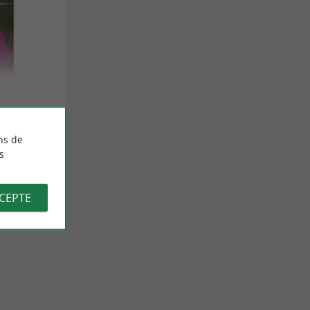
ns de
s
CCEPTE