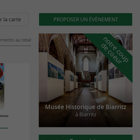
r la carte
PROPOSER UN ÉVÈNEMENT
n
o
t
e
c
o
u
p
e
c
o
e
u
ments au total
r
d
r
Musée Historique de Biarritz
à Biarritz
stons