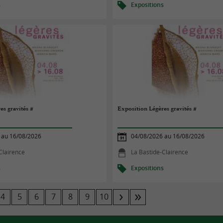
s
Expositions
es gravités #
Exposition Légères gravités #
 au 16/08/2026
04/08/2026 au 16/08/2026
Clairence
La Bastide-Clairence
s
Expositions
4
5
6
7
8
9
10