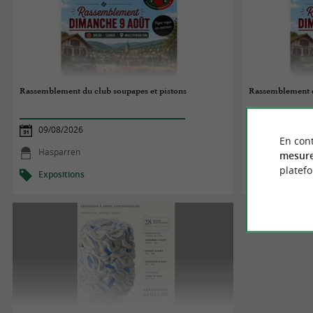
Rassemblement du club soupapes et pistons
Rassemblement d
09/08/2026
09/08/2026
En cont
Hasparren
Hasparren
mesure
platef
Expositions
Exposition