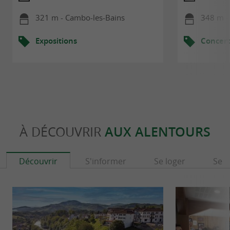
321 m - Cambo-les-Bains
348 m -
Expositions
Concert
À DÉCOUVRIR
AUX ALENTOURS
Découvrir
S'informer
Se loger
Se r