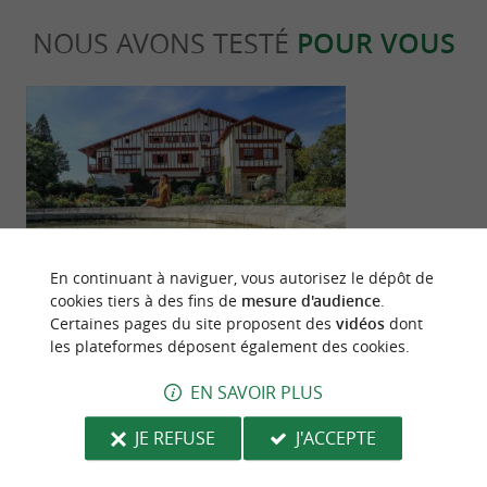
NOUS AVONS TESTÉ
POUR VOUS
Culturelle
Détente
En continuant à naviguer, vous autorisez le dépôt de
cookies tiers à des fins de
mesure d'audience
.
Certaines pages du site proposent des
vidéos
dont
Visite de la somptueuse Villa Arnaga à
Cure thermale
les plateformes déposent également des cookies.
Cambo-les-Bains
bienfaits d’u
naturelle et l
507 m - Cambo-les-Bains
507 m - C
EN SAVOIR PLUS
JE REFUSE
J'ACCEPTE