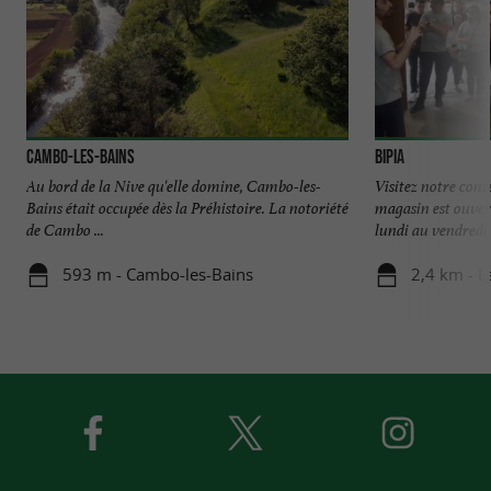
Cambo-les-Bains
BiPia
Au bord de la Nive qu'elle domine, Cambo-les-
Visitez notre cons
Bains était occupée dès la Préhistoire. La notoriété
magasin est ouvert
de Cambo ...
lundi au vendredi, 
593 m - Cambo-les-Bains
2,4 km - L