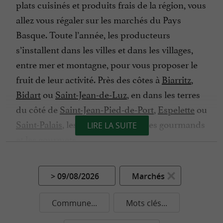
plats cuisinés et produits frais de la région, vous
allez vous régaler sur les marchés du Pays
Basque. Toute l’année, les producteurs
s’installent dans les villes et dans les villages,
entre mer et montagne, pour vous proposer le
fruit de leur activité. Près des côtes à
Biarritz
,
Bidart
ou
Saint-Jean-de-Luz
, en dans les terres
du côté de
Saint-Jean-Pied-de-Port
,
Espelette
ou
Saint-Palais
, les marchés attirent les gourmands
LIRE LA SUITE
et les gourmets.
Prévoyez le panier en osier pour sillonner les
marchés au Pays Basque, il y en a pour tous les
> 09/08/2026
Marchés
goûts et pour tous les budgets. Vous aimez la
charcuterie ? Dégustez le délicieux jambon de
Commune...
Mots clés...
Bayonne IGP, le saucisson ou le jambon issu