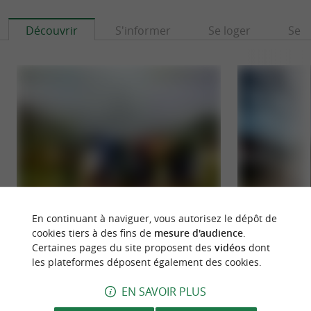
Découvrir
S'informer
Se loger
Se r
En continuant à naviguer, vous autorisez le dépôt de
Gasna Tours
Pays Basque TUK T
cookies tiers à des fins de
mesure d'audience
.
Gasna Tours, des excursions insolites à vivre entre
Visitez Bayonne a
Certaines pages du site proposent des
vidéos
dont
nature et gourmandise au Pays Basque La
amis à bord de tu
les plateformes déposent également des cookies.
référente, c’est ...
ludique, original et
EN SAVOIR PLUS
Bayonne
1,1 km - 