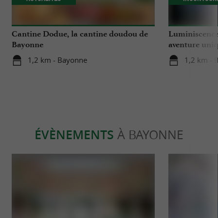
Cantine Dodue, la cantine doudou de
Luminiscence
Bayonne
aventure uniq
cathédrale S
1,2 km - Bayonne
1,2 km - 
ÉVÈNEMENTS
À BAYONNE