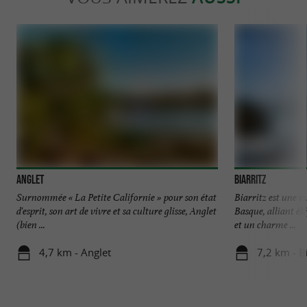
Anglet
Biarritz
Surnommée « La Petite Californie » pour son état
Biarritz est une v
d'esprit, son art de vivre et sa culture glisse, Anglet
Basque, alliant él
(bien ...
et un charme ...
4,7 km - Anglet
7,2 km - Bi