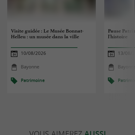
Visite guidée : Le Musée Bonnat-
Pause Patrim
Helleu : un musée dans la ville
l'histoire
10/08/2026
13/08/
Bayonne
Bayonn
Patrimoine
Patrimo
VOUS AIMEREZ
AUSSI