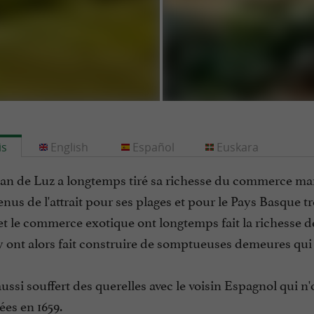
is
English
Español
Euskara
ean de Luz a longtemps tiré sa richesse du commerce marit
enus de l'attrait pour ses plages et pour le Pays Basque t
t le commerce exotique ont longtemps fait la richesse de
y ont alors fait construire de somptueuses demeures qui 
 aussi souffert des querelles avec le voisin Espagnol qui n
es en 1659.