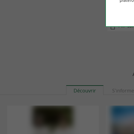
platef
Le sentier d
7 m - Sai
Découvrir
S'informe