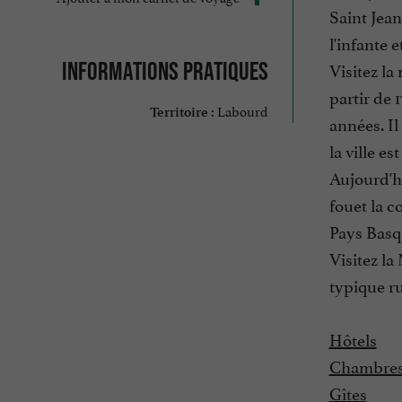
Saint Jean
l'infante 
Informations pratiques
Visitez la
partir de 
Labourd
Territoire :
années. Il
la ville e
Aujourd'hu
fouet la c
Pays Basqu
Visitez la
typique ru
Hôtels
Chambres
Gîtes