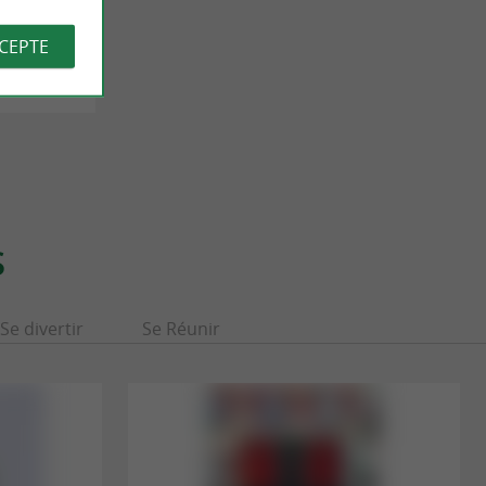
n-de-Luz à
CCEPTE
S
Se divertir
Se Réunir