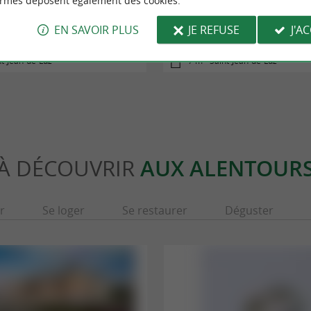
ormes déposent également des cookies.
u littoral de Saint-Jean-de-Luz à
La Vélodyssée - De Saint-Jea
EN SAVOIR PLUS
JE REFUSE
J'A
Hendaye
Hendaye
nt-Jean-de-Luz
7 m - Saint-Jean-de-Luz
À DÉCOUVRIR
AUX ALENTOUR
r
Se loger
Se restaurer
Déguster