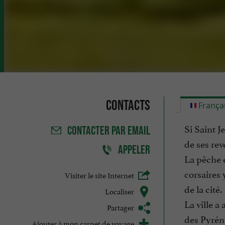
Contacts
França
Si Saint J
CONTACTER
PAR EMAIL
de ses rev
APPELER
La pêche e
corsaires 
Visiter le site Internet
de la cité.
Localiser
La ville a
Partager
des Pyréné
Ajouter à mon carnet de voyage