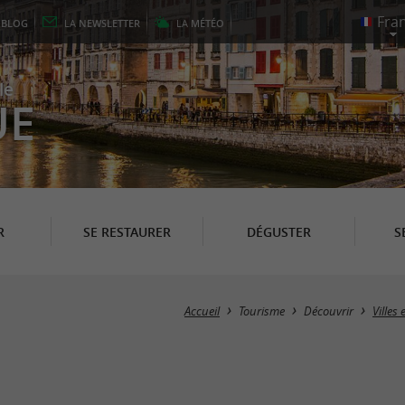
E
BLOG
LA
NEWSLETTER
LA
MÉTÉO
le
UE
R
SE RESTAURER
DÉGUSTER
S
Accueil
Tourisme
Découvrir
Villes 