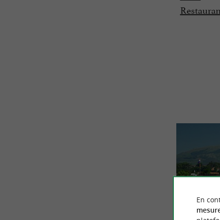
Restauran
En cont
mesure