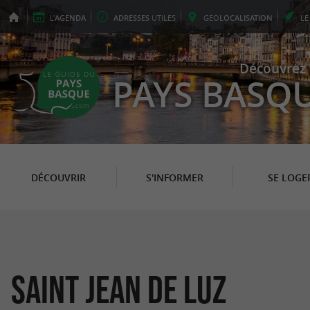
L'
AGENDA
ADRESSES
UTILES
GEO
LOCALISATION
L
Découvrez 
PAYS BASQ
DÉCOUVRIR
S'INFORMER
SE LOGE
Saint Jean de Luz