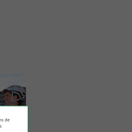
ns de
s