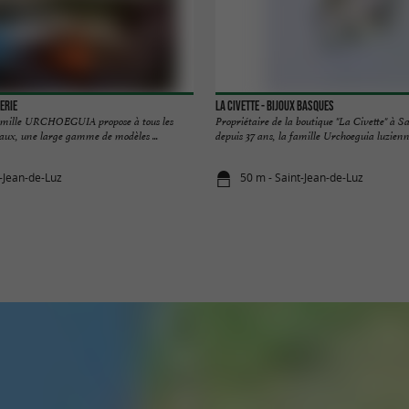
lerie
LA CIVETTE - Bijoux basques
famille URCHOEGUIA propose à tous les
Propriétaire de la boutique "La Civette" à S
aux, une large gamme de modèles ...
depuis 37 ans, la famille Urchoeguia luzienne
t-Jean-de-Luz
50 m - Saint-Jean-de-Luz