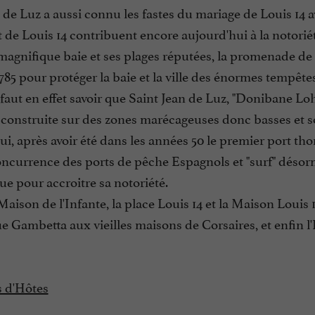
 de Luz a aussi connu les fastes du mariage de Louis 14 a
et de Louis 14 contribuent encore aujourd'hui à la notoriét
 magnifique baie et ses plages réputées, la promenade de f
1785 pour protéger la baie et la ville des énormes tempête
 faut en effet savoir que Saint Jean de Luz, "Donibane Lo
st construite sur des zones marécageuses donc basses et 
i, après avoir été dans les années 50 le premier port tho
oncurrence des ports de pêche Espagnols et "surf" désorm
e pour accroitre sa notoriété.
 Maison de l'Infante, la place Louis 14 et la Maison Louis 
e Gambetta aux vieilles maisons de Corsaires, et enfin l'
 d'Hôtes