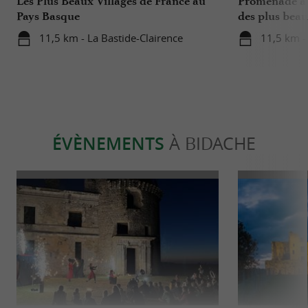
Les Plus Beaux Villages de France au
Promenade à 
Pays Basque
des plus beau
11,5 km - La Bastide-Clairence
11,5 km -
ÉVÈNEMENTS
À BIDACHE