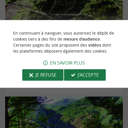
En continuant à naviguer, vous autorisez le dépôt de
cookies tiers à des fins de
mesure d'audience
.
Certaines pages du site proposent des
vidéos
dont
Les puits à neige et l’exploitation minière
les plateformes déposent également des cookies.
EN SAVOIR PLUS
Irun
JE REFUSE
J'ACCEPTE
5,3 km