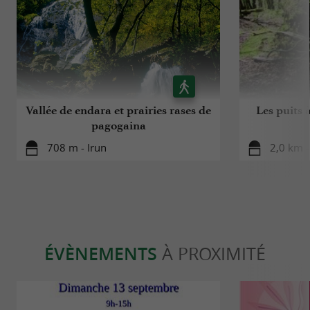
Vallée de endara et prairies rases de
Les puits à
pagogaina
708 m - Irun
2,0 km -
ÉVÈNEMENTS
À PROXIMITÉ