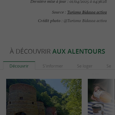
Dernière mise à jour :
01/04/2025 à 04:36:28
Source :
Turismo Bidasoa activa
Crédit photo :
@Turismo Bidasoa activa
À DÉCOUVRIR
AUX ALENTOURS
Découvrir
S'informer
Se loger
Se r