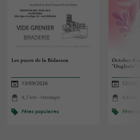
Les puces de la Bidassoa
Octobre Rose
"Onglerie" e
13/09/2026
12/10/
4,7 km - Hendaye
4,8 km 
Fêtes populaires
Fêtes p