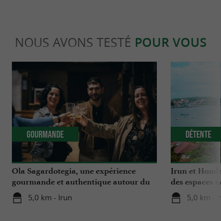
NOUS AVONS TESTÉ
POUR VOUS
Gourmande
Détente
Ola Sagardotegia, une expérience
Irun et Honda
gourmande et authentique autour du
des espaces n
cidre au Pays Basque
Bidassoa
5,0 km - Irun
5,0 km - I