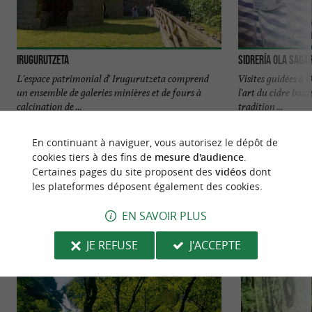
Irugurutzeta
Sidrería Ola Saga
L'espace patrimonial d' Irugurutzeta comprend
Visites guidées à
un ensemble de galeries minières et de fours à
l'art du cidre bas
calcination de ...
tradition ...
2,0 km - Irun
2,6 km - I
En continuant à naviguer, vous autorisez le dépôt de
cookies tiers à des fins de
mesure d'audience
.
Certaines pages du site proposent des
vidéos
dont
les plateformes déposent également des cookies.
EN SAVOIR PLUS
VOUS AIMEREZ
AUSSI
JE REFUSE
J'ACCEPTE