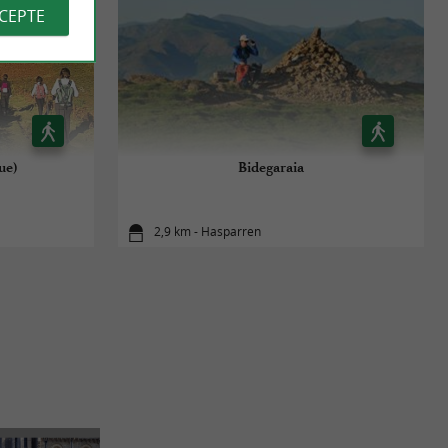
CCEPTE
ue)
Bidegaraia
2,9 km - Hasparren