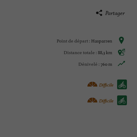
Partager
Hasparren
Point de départ :
88,3 km
Distance totale :
760 m
Dénivelé :
Vélo vtc :
Difficile
Vélo / route :
Difficile