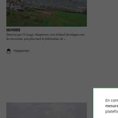
Hasparren
Espadrilles Arsène
Dominé par l'Ursuya, Hasparren s'est d'abord développé avec
Découvrez un ateli
les tanneries, puis plus tard la fabrication de ...
paire d'espadrilles ! 
Hasparren
Gotein-Liba
En cont
mesure
platef