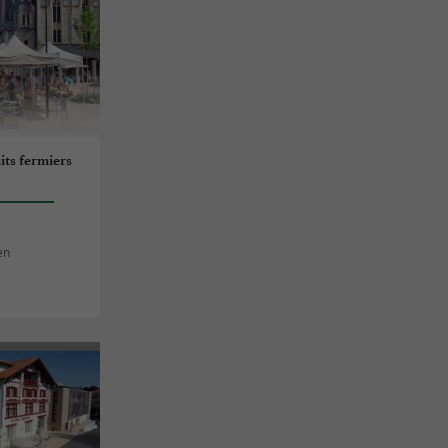
ts fermiers
en