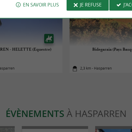
EN SAVOIR PLUS
JE REFUSE
J'A
EN - HELETTE (Equestre)
Bidegaraia (Pays Basq
Hasparren
2,3 km - Hasparren
ÉVÈNEMENTS
À HASPARREN