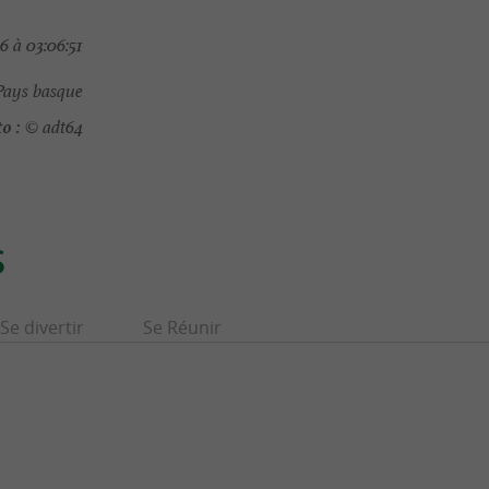
 à 03:06:51
Pays basque
o :
© adt64
S
Se divertir
Se Réunir