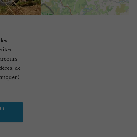
 les
tites
arcours
dères, de
anquer !
UR