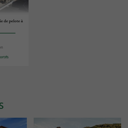
ie de pelote à
en
rtifs
S