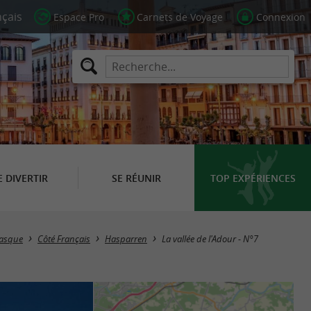
Espace Pro
Carnets de Voyage
Connexion
E DIVERTIR
SE RÉUNIR
TOP EXPÉRIENCES
Basque
Côté Français
Hasparren
La vallée de l'Adour - N°7