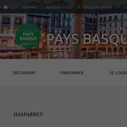
L'
AGENDA
ADRESSES
UTILES
GEO
LOCALISATION
L
Découvrez 
PAYS BASQ
DÉCOUVRIR
S'INFORMER
SE LOGE
HASPARREN