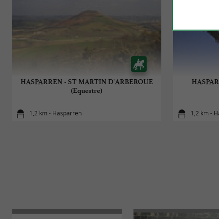
HASPARREN - ST MARTIN D'ARBEROUE
HASPARR
(Equestre)
1,2 km - Hasparren
1,2 km - 