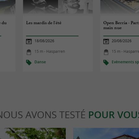
e du
Les mardis de l'été
Open Berria - Part
main nue
18/08/2026
20/08/2026
15 m - Hasparren
15 m - Hasparr
Danse
Evènements spo
NOUS AVONS TESTÉ
POUR VOU