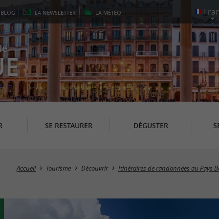
E
BLOG
LA
NEWSLETTER
LA
MÉTÉO
le
UE
R
SE RESTAURER
DÉGUSTER
S
Accueil
Tourisme
Découvrir
Itinéraires de randonnées au Pays 