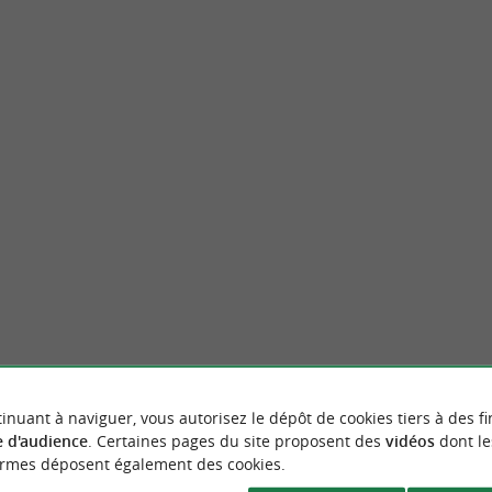
Etxeko Bobs Beer
er unique, où vous venez composer votre
Bienvenue à Etxeko, votre brasserie artisa
Nicolas et toute l'équipe ...
du Pays Basque, à Hasparren. Ici se conjugue
rrenx
385 m - Hasparren
VOUS AIMEREZ
AUSSI
inuant à naviguer, vous autorisez le dépôt de cookies tiers à des fi
 d'audience
. Certaines pages du site proposent des
vidéos
dont le
ormes déposent également des cookies.