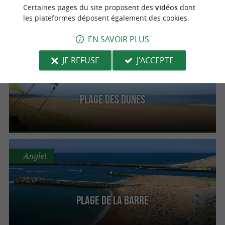
Certaines pages du site proposent des
vidéos
dont
les plateformes déposent également des cookies.
EN SAVOIR PLUS
Anglet
JE REFUSE
J'ACCEPTE
Plage des dunes
Anglet
Plage de la Barre