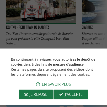
TXU TXU - Petit Train de Biarritz
Biarritz
Txu Txu, l’incontournable petit train de Biarritz
Biarritz est une v
qui vous présente la ville Grimpez à bord d’un
Basque, alliant él
train ...
et un charme ...
135 m - Biarritz
150 m - Bi
En continuant à naviguer, vous autorisez le dépôt de
cookies tiers à des fins de
mesure d'audience
.
Certaines pages du site proposent des
vidéos
dont
les plateformes déposent également des cookies.
EN SAVOIR PLUS
NOUS AVONS TESTÉ
POUR VOUS
JE REFUSE
J'ACCEPTE