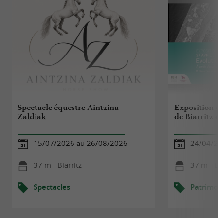
Spectacle équestre Aintzina
Exposition e
Zaldiak
de Biarritz 
15/07/2026 au 26/08/2026
24/04/2
37 m - Biarritz
37 m - B
Spectacles
Patrimo