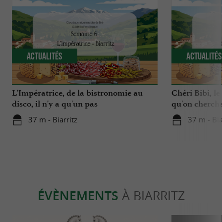
Actualités
Actualité
L'Impératrice, de la bistronomie au
Chéri Bibi, le
disco, il n'y a qu'un pas
qu'on chercha
37 m - Biarritz
37 m - Bia
ÉVÈNEMENTS
À BIARRITZ