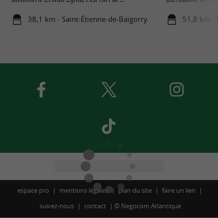
38,1 km - Saint-Étienne-de-Baïgorry
51,8 km - 
espace pro
mentions légales
plan du site
faire un lien
suivez-nous
contact
©
Negocom Atlantique