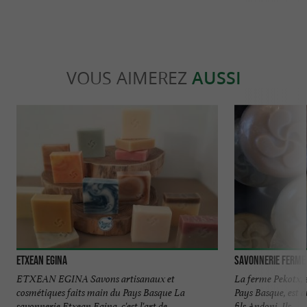
VOUS AIMEREZ
AUSSI
Etxean Egina
SAVONNERIE FERME
ETXEAN EGINA Savons artisanaux et
La ferme Pekotx, 
cosmétiques faits main du Pays Basque La
Pays Basque, est d
savonnerie Etxean Egina, c'est l'art de ...
fils Andoni. Ils ...