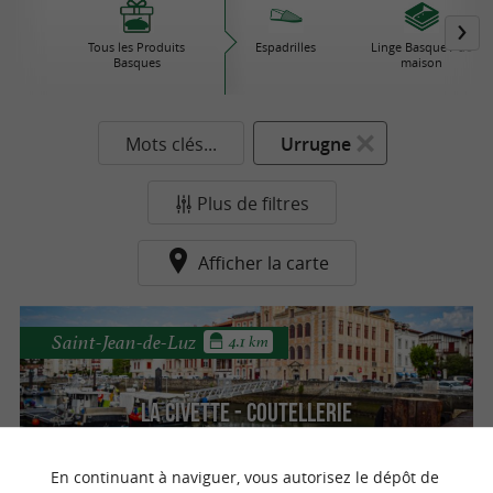
Tous les Produits
Espadrilles
Linge Basque / de
Basques
maison
Mots clés...
Urrugne
Plus de filtres
Afficher la carte
Saint-Jean-de-Luz
4.1 km
LA CIVETTE - Coutellerie
Le plus grand choix de couteaux du Pays
Basque
En continuant à naviguer, vous autorisez le dépôt de