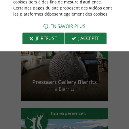
cookies tiers à des fins de
mesure d'audience
.
Certaines pages du site proposent des
vidéos
dont
les plateformes déposent également des cookies.
n
o
t
e
c
o
u
p
e
c
o
e
u
r
d
r
EN SAVOIR PLUS
JE REFUSE
J'ACCEPTE
Prestaart Gallery Biarritz
à Biarritz
Top expériences