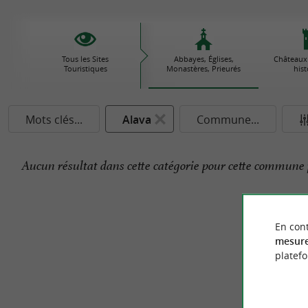
Tous les Sites
Abbayes, Églises,
Châteaux
Touristiques
Monastères, Prieurés
his
Mots clés...
Alava
Commune...
Aucun résultat dans cette catégorie pour cette commune 
En cont
mesure
platef