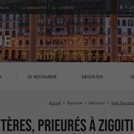
E
BLOG
LA
NEWSLETTER
LA
MÉTÉO
le
UE
R
SE RESTAURER
DÉGUSTER
S
Accueil
Tourisme
Découvrir
Sites Tourist
tères, Prieurés à Zigoit