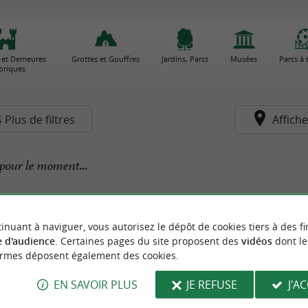
 et Demeures
Grottes et Gouffres
Jardins, Parcs
Musées
Parcs à
toriques
Plus de filtres
Affiche
pour le moment...
inuant à naviguer, vous autorisez le dépôt de cookies tiers à des fi
 d'audience
. Certaines pages du site proposent des
vidéos
dont le
ormes déposent également des cookies.
EN SAVOIR PLUS
JE REFUSE
J'A