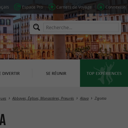
Espace Pro
Carnets de Voyage
Connexion
E DIVERTIR
SE RÉUNIR
TOP EXPÉRIENCES
Masquer la carte
iques
Abbayes, Églises, Monastères, Prieurés
Alava
Zigoitia
ia