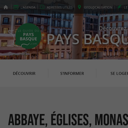
L'
AGENDA
ADRESSES
UTILES
GEO
LOCALISATION
L
Découvrez 
PAYS BASQ
DÉCOUVRIR
S'INFORMER
SE LOGE
Abbaye, Églises, Monas