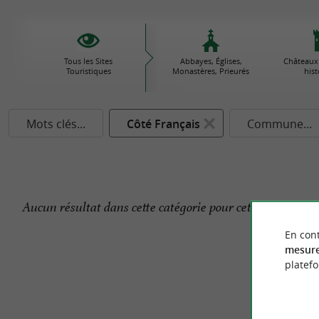
Tous les Sites
Abbayes, Églises,
Châteaux
Touristiques
Monastères, Prieurés
his
Mots clés...
Côté Français
Commune...
Aucun résultat dans cette catégorie pour cette commune 
En cont
mesure
platef