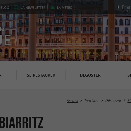
E
BLOG
LA
NEWSLETTER
LA
MÉTÉO
le
UE
R
SE RESTAURER
DÉGUSTER
S
Accueil
Tourisme
Découvrir
Si
Biarritz