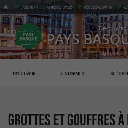
L'
AGENDA
ADRESSES
UTILES
GEO
LOCALISATION
L
Découvrez 
PAYS BASQ
DÉCOUVRIR
S'INFORMER
SE LOGE
Grottes et Gouffres à 