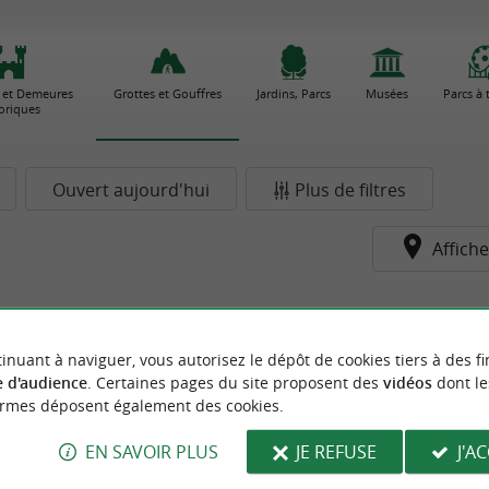
 et Demeures
Grottes et Gouffres
Jardins, Parcs
Musées
Parcs à
toriques
Ouvert aujourd'hui
Plus de filtres
Affiche
pour le moment...
inuant à naviguer, vous autorisez le dépôt de cookies tiers à des fi
 d'audience
. Certaines pages du site proposent des
vidéos
dont le
ormes déposent également des cookies.
EN SAVOIR PLUS
JE REFUSE
J'A