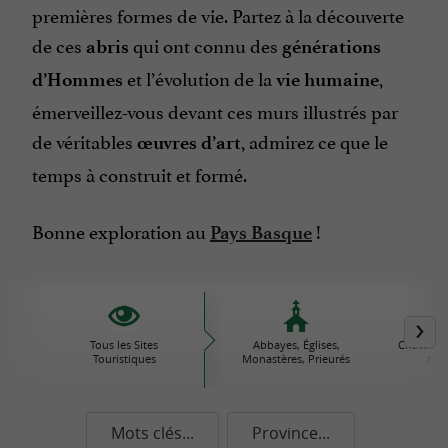
premières formes de vie. Partez à la découverte
de ces
qui ont connu des
abris
générations
et l’évolution de la
,
d’Hommes
vie humaine
émerveillez-vous devant ces murs illustrés par
de véritables
, admirez ce que le
œ
uvres d’art
temps à construit et formé.
Bonne exploration au
!
Pays Basque
Tous les Sites
Abbayes, Églises,
Châteaux
Touristiques
Monastères, Prieurés
his
Mots clés...
Province...