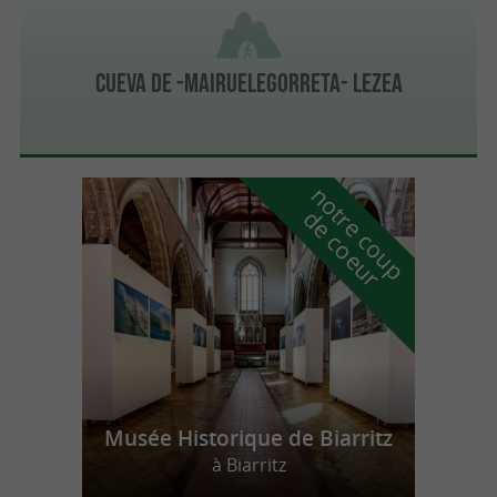
Cueva de -Mairuelegorreta- Lezea
n
o
t
e
c
o
u
p
e
c
o
e
u
r
d
r
Musée Historique de Biarritz
à Biarritz