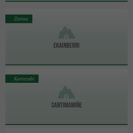
Zestoa
Ekainberri
Kortezubi
Santimamiñe