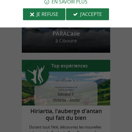
EN SAVOIR PLUS
JE REFUSE
J'ACCEPTE
PARAL'aile
à Ciboure
Top expériences
Hiriartia, l'auberge d'antan
qui fait du bien
Durant tout l'été, découvrez les nouvelles