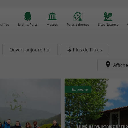
uffres
Jardins, Parcs
Musées
Parcs à thèmes
Sites Naturels
Ouvert aujourd'hui
Plus de filtres
Affiche
Bayonne
Muséum d'histoire natur