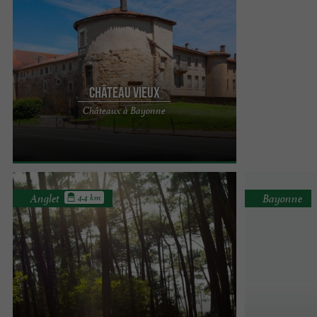
Château Vieux
Le Château Vieux de Bayonne est un site
Châteaux à Bayonne
emblématique du centre-ville historique de
Bayonne. Vous pourrez ...
Anglet
Bayonne
4.4 km