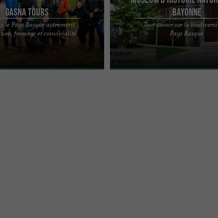
Gasna Tours
Bayonne
z le Pays Basque autrement
Tout savoir sur la biodiversi
s excursions insolites à vivre
Situé au sein de l'espace naturel de l
ture, fromage et convivialité
Pays Basque
t gourmandise au Pays Basque La
d'Ansot, le Muséum d'histoire nature
...
Bayonne propose tout au ...