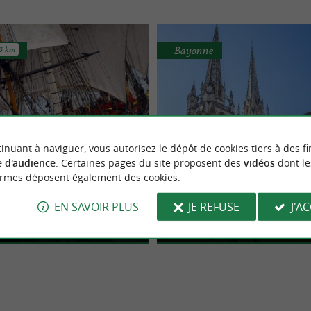
Bayonne
.8 km
inuant à naviguer, vous autorisez le dépôt de cookies tiers à des fi
one, le grand carénage
Cathédrale Sainte-Marie d
 d'audience
. Certaines pages du site proposent des
vidéos
dont le
ormes déposent également des cookies.
 un chantier hors du commun
Abbayes, Églises, Monastè
ue de la frégate qui embarqua à
Située au cœur du quartier historiq
à Anglet
Prieurés
rquis de Lafayette aux Amériques
Bayonne, la Cathédrale Sainte-Marie
EN SAVOIR PLUS
JE REFUSE
J'A
d’œuvre de ...