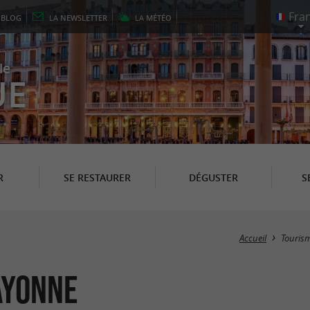
E
BLOG
LA
NEWSLETTER
LA
MÉTÉO
le
UE
R
SE RESTAURER
DÉGUSTER
S
Accueil
Touris
ayonne