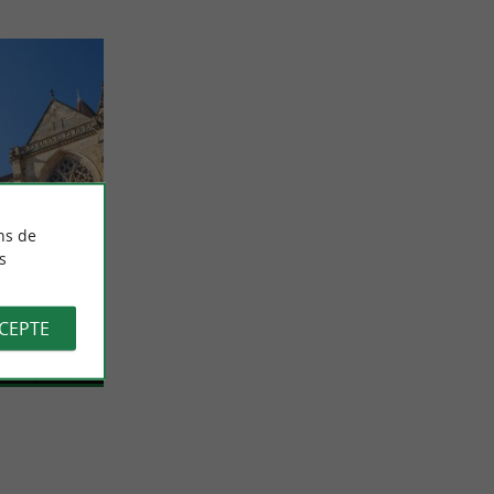
ns de
e Bayonne
s
res,
ue du Grand
 est un chef-
CCEPTE