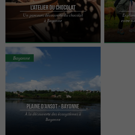
L'Atelier du Chocolat
Un parcours découverte du chocolat
Explore
Entre légendes et Histoires, sur les pas du mythe
Gasna Tours, de
à Bayonne
entre na
de Quetzalcóatl, revivez la conquête des
entre nature e
civilisations Mayas et ...
référente, c’est 
Bayonne
Plaine d'Ansot - Bayonne
À la découverte des écosystèmes à
PRÉSENTATION DU SITE NATUREL La Plaine
Bayonne
d'Ansot est un Espace Naturel Sensible (ENS) géré
par la Ville de Bayonne ...