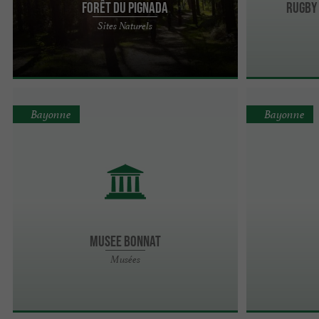
Forêt du Pignada
Rugby
La Forêt du Pignada est nichée entre les dunes du
Sites Naturels
littoral basque et l’embouchure de l’Adour. Elle
forme un ...
Bayonne
Bayonne
MUSEE BONNAT
Musées