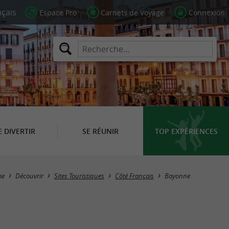
Espace Pro
Carnets de Voyage
Connexion
E DIVERTIR
SE RÉUNIR
TOP EXPÉRIENCES
Masquer la carte
me
Découvrir
Sites Touristiques
Côté Français
Bayonne