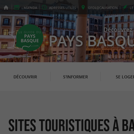
L'
AGENDA
ADRESSES
UTILES
GEO
LOCALISATION
L
Découvrez 
PAYS BASQ
DÉCOUVRIR
S'INFORMER
SE LOGE
Sites Touristiques à B