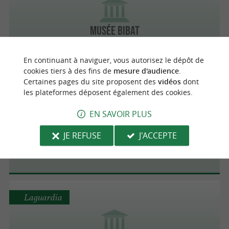
Musée Bibat
En continuant à naviguer, vous autorisez le dépôt de
cookies tiers à des fins de
mesure d'audience
.
Certaines pages du site proposent des
vidéos
dont
les plateformes déposent également des cookies.
Vitoria-Gasteiz
EN SAVOIR PLUS
ARTIUM. Centre Musée Basque d'Art
JE REFUSE
J'ACCEPTE
Contemporain
Laguardia