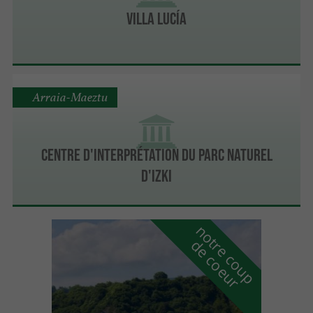
Villa Lucía
Arraia-Maeztu
Centre d'Interprétation du Parc Naturel
d'Izki
n
o
t
e
c
o
u
p
e
c
o
e
u
r
d
r