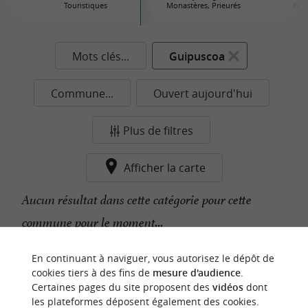
Touristiques
Monastères, Prieurés
his
Mots clés...
Guipuscoa
Commune...
Ouvert aujourd'hui
Plus de filtres
Afficher la carte
Aucun résultat dans cette catégorie pour cette
commune pour le moment...
En continuant à naviguer, vous autorisez le dépôt de
n
o
t
e
c
o
u
p
e
c
o
e
u
cookies tiers à des fins de
mesure d'audience
.
r
d
r
Certaines pages du site proposent des
vidéos
dont
les plateformes déposent également des cookies.