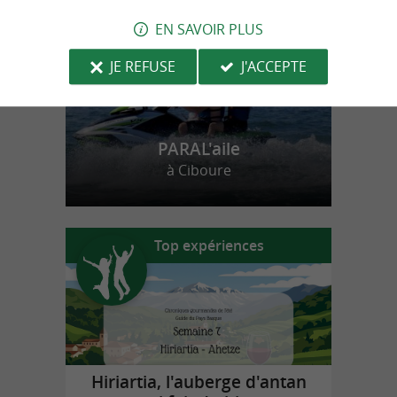
EN SAVOIR PLUS
JE REFUSE
J'ACCEPTE
PARAL'aile
à Ciboure
Top expériences
Hiriartia, l'auberge d'antan