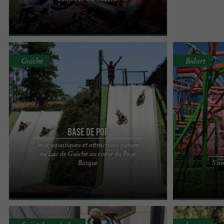
Nivelle, Aventure et Nature au Cœur du Pays
Basque Située à Saint ...
Guiche
Bidart
Base de Pop
Jeux aquatiques et attractions nature
au Lac de Guiche au coeur du Pays
À 20 minutes de Bayonne, le lac de Guiche est
Bidaparc, le pa
Basque
S'am
une grande réserve d'eau de source situé en
Installé à Bidar
pleine nature. Venez ...
Bidaparc ...