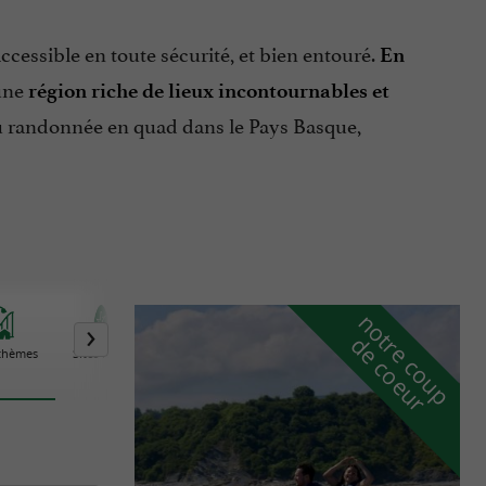
ccessible en toute sécurité, et bien entouré.
En
 une
région riche de lieux incontournables et
ou randonnée en quad dans le Pays Basque,
n
o
t
e
c
o
u
p
e
c
o
e
u
r
d
r
 thèmes
Sites Naturels
Visites Insolites