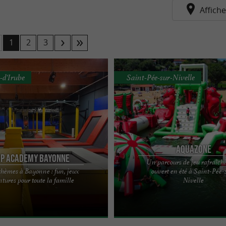
Affiche
1
2
3
-d'Irube
Saint-Pée-sur-Nivelle
Aquazone
p Academy Bayonne
Un parcours de jeu rafraîch
thèmes à Bayonne : fun, jeux
ouvert en été à Saint-Pée-
ir votre park Jump Academy pour
Bonne nouvelle sur le front des ani
ntures pour toute la famille
Nivelle
de folie en famille ou entre amis !
estivales à Saint-Pée-sur-Nivelle : l
 de ...
revient sur le lac avec ...