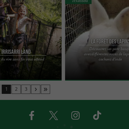
Itxassou
La Forêt des Lapin
Découvrez un parc basq
Irrisarri Land
avecdifférentes races de lap
ert nos portes en 2014. Nous
Découvrir dans un cadre idyllique les
 du rire sans fin vous attend
cochons d'inde
dans le nord de la Navarre, à
races de lapins et de cochons d'inde,
vallée de ...
possible ! Sur les ...
1
2
3