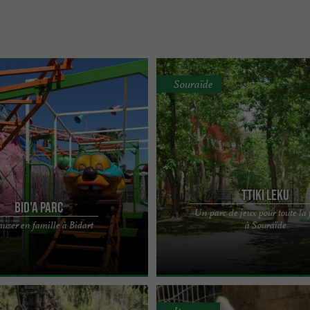
Souraïde
Ttiki Leku
Bid'A Parc
Un parc de jeux pour toute la 
rc de loisirs pour enfants à Bidart
Situé à Souraïde, à 20 minutes de Sa
user en famille à Bidart
à Souraïde
t, face à la plage de l’Uhabia,
Luz, de Biarritz. Direction le lac de S
Nivelle. Le ...