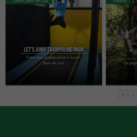
Saint-Jean-de-Luz
Lesaca
Let's Jump Trampoline Park
Votre dose d'adrénaline à Saint-
Venez jumper en famille ou entre amis à partir de
Nous avons ouv
Jean-de-Luz
Le pays
1 ans ! 1 aire de jeux de 1600 m² indoor dans
sommes situés 
laquelle adultes ...
Igantzi, dans la 