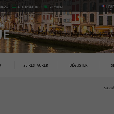
E
BLOG
LA
NEWSLETTER
LA
MÉTÉO
le
UE
R
SE RESTAURER
DÉGUSTER
S
Accueil