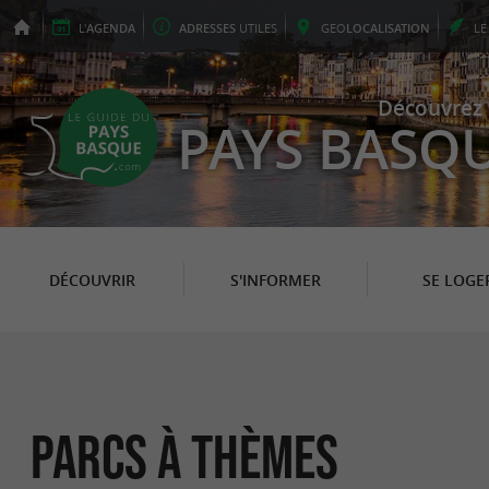
L'
AGENDA
ADRESSES
UTILES
GEO
LOCALISATION
L
Découvrez 
PAYS BASQ
DÉCOUVRIR
S'INFORMER
SE LOGE
Parcs à thèmes