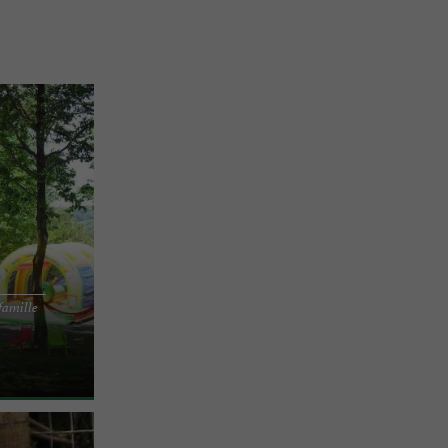
famille
int-Jean-de-
aint-Pée-sur-