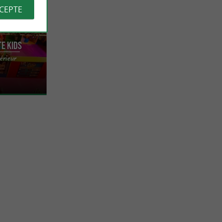
CCEPTE
e Kids
12 ans de 1800
térieur
les, structure