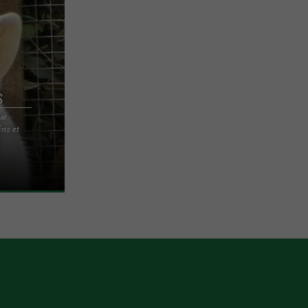
s
ue
ins et
 différentes
 c'est