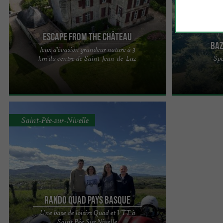
Escape From The Château
Baz
Jeux d'évasion grandeur nature à 3
Château d'Urtubie : un parc de loisirs et
BKZ-NAVARRA A
km du centre de Saint-Jean-de-Luz
Spo
d'aventure au cœur du Pays Basque À proximité
importantes en
de Saint-Jean-de-Luz et ...
Navarre-Pays ba
Saint-Pée-sur-Nivelle
Rando Quad Pays Basque
Une base de loisirs Quad et VTT à
Base de loisirs : Quad et VTT à Saint Pée Sur
Saint Pée Sur Nivelle