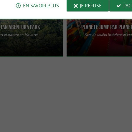
EN SAVOIR PLUS
JE REFUSE
J'A
tan Abentura Park
Planete Jump par Planet
VENTURA est l'une des plus
Parc de loisirs pour enfants de 1 à 
rt et nature en Navarre
Parc de loisirs intérieur et ex
treprises de tourisme actif de
m² Intérieur & Extérieur. Jeux gonflab
sque, forte ...
...