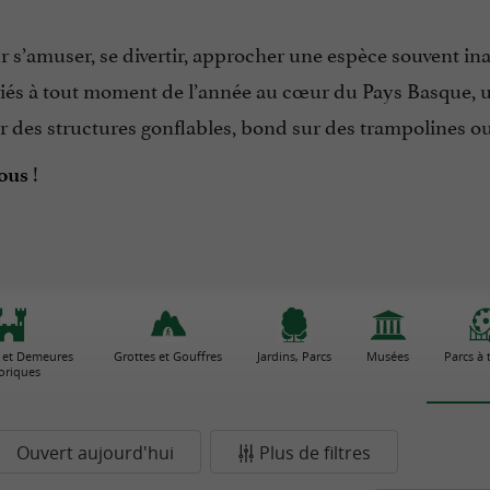
 s’amuser, se divertir, approcher une espèce souvent ina
riés à tout moment de l’année au cœur du Pays Basque,
ur des structures gonflables, bond sur des trampolines 
!
vous
 et Demeures
Grottes et Gouffres
Jardins, Parcs
Musées
Parcs à
toriques
Ouvert aujourd'hui
Plus de filtres