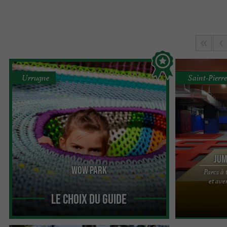
Urrugne
Saint-Pierre
Jum
Wow Park
Parcs à 
WOWPARK : LE PLUS GRAND PARC multi-activités
Venez découvr
et ave
DU PAYS BASQUE Au cœur de la forêt d’Urrugne,
un pur moment 
WOWPARK est un ...
Une aire de jeux
Le Choix du Guide