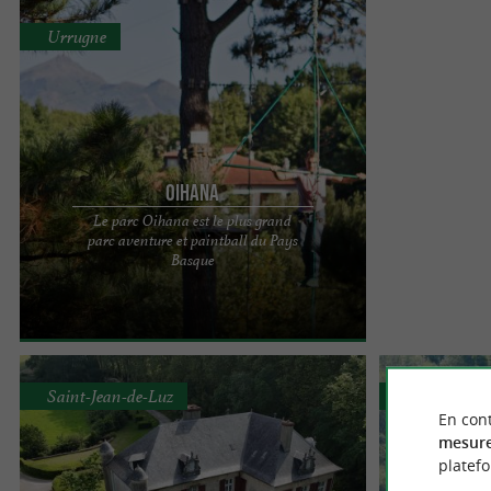
Urrugne
Oihana
Le parc Oihana est le plus grand
parc aventure et paintball du Pays
Nous avons le plaisir de vous accueillir sur le site
Basque
du plus grand parc d'aventures et Paintball au
Pays Basque. ...
Saint-Jean-de-Luz
Bertizarana
En cont
mesure
platef