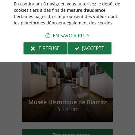
Les Ateliers de Chloë
En continuant à naviguer, vous autorisez le dépôt de
cookies tiers à des fins de
mesure d'audience
.
Certaines pages du site proposent des
vidéos
dont
les plateformes déposent également des cookies.
n
o
t
e
c
o
u
p
e
c
o
e
u
EN SAVOIR PLUS
r
d
r
JE REFUSE
J'ACCEPTE
Musée Historique de Biarritz
à Biarritz
Top expériences