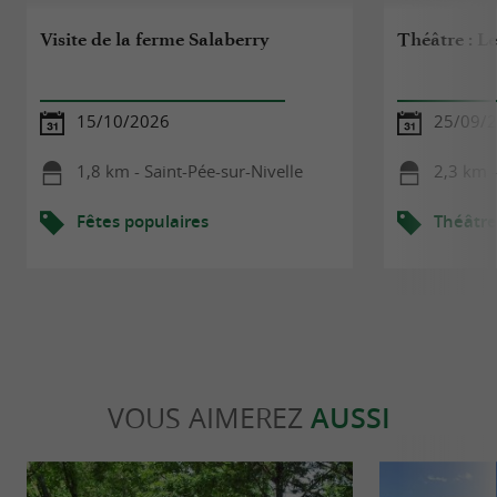
Visite de la ferme Salaberry
Théâtre : Le
15/10/2026
25/09/
1,8 km - Saint-Pée-sur-Nivelle
2,3 km -
Fêtes populaires
Théâtre
VOUS AIMEREZ
AUSSI