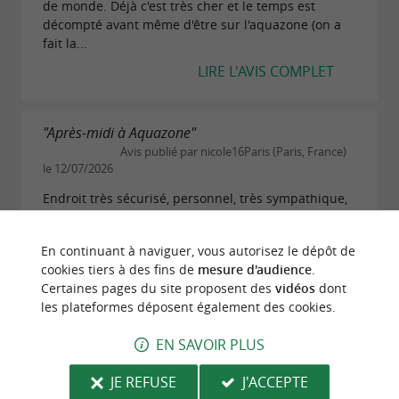
de monde. Déjà c'est très cher et le temps est
décompté avant même d'être sur l'aquazone (on a
fait la...
LIRE L'AVIS COMPLET
"Après-midi à Aquazone"
Avis publié par nicole16Paris (Paris, France)
le 12/07/2026
Endroit très sécurisé, personnel, très sympathique,
endroit, très propre convivial, rien à dire On
retournera volontiers
En continuant à naviguer, vous autorisez le dépôt de
LIRE L'AVIS COMPLET
cookies tiers à des fins de
mesure d'audience
.
Certaines pages du site proposent des
vidéos
dont
les plateformes déposent également des cookies.
"Parfait"
EN SAVOIR PLUS
Avis publié par Wxked O le 16/08/2025
Un moment de détente, d’amusement avec mes
JE REFUSE
J'ACCEPTE
amis. Personnel aux besoins. Niveau sécurité c’est