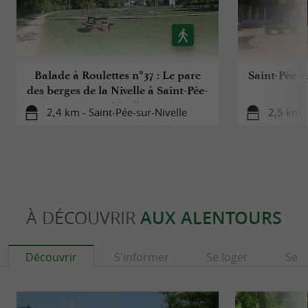
Balade à Roulettes n°37 : Le parc
Saint-Pée-s
des berges de la Nivelle à Saint-Pée-
sur-Nivelle
2,4 km - Saint-Pée-sur-Nivelle
2,5 km -
À DÉCOUVRIR
AUX ALENTOURS
Découvrir
S'informer
Se loger
Se r