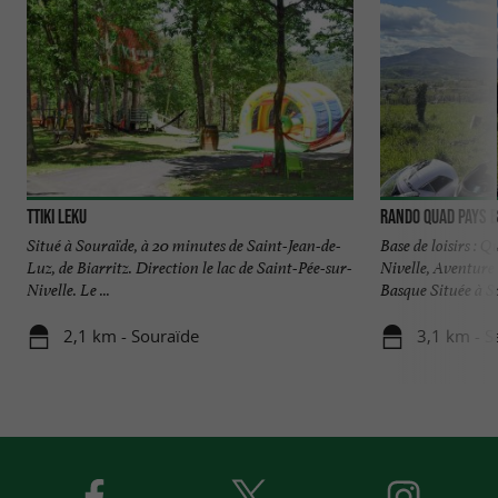
Ttiki Leku
Rando Quad Pays 
Situé à Souraïde, à 20 minutes de Saint-Jean-de-
Base de loisirs : 
Luz, de Biarritz. Direction le lac de Saint-Pée-sur-
Nivelle, Aventure
Nivelle. Le ...
Basque Située à Sai
2,1 km - Souraïde
3,1 km - S