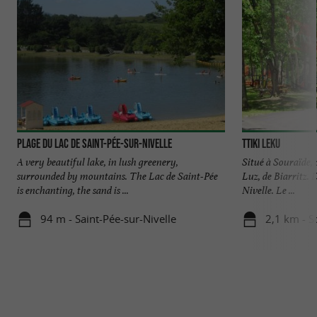
Plage du Lac de Saint-Pée-sur-Nivelle
Ttiki Leku
A very beautiful lake, in lush greenery,
Situé à Souraïde,
surrounded by mountains. The Lac de Saint-Pée
Luz, de Biarritz. 
is enchanting, the sand is ...
Nivelle. Le ...
94 m - Saint-Pée-sur-Nivelle
2,1 km - S