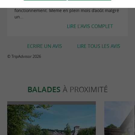
parfait il a des maitre nageur qui veille au bon
fonctionnement. Meme en plein mois d’août malgré
un...
LIRE L'AVIS COMPLET
ECRIRE UN AVIS
LIRE TOUS LES AVIS
© TripAdvisor 2026
BALADES
À PROXIMITÉ