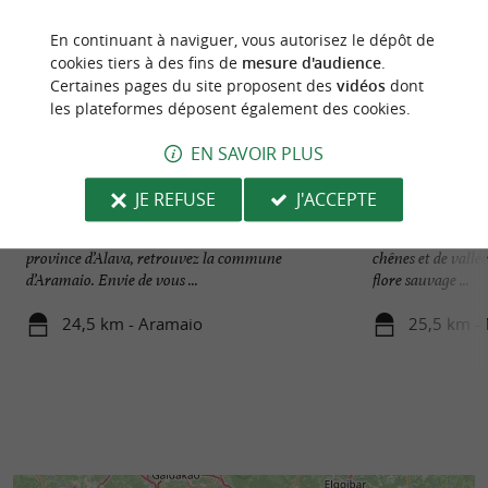
En continuant à naviguer, vous autorisez le dépôt de
cookies tiers à des fins de
mesure d'audience
.
Certaines pages du site proposent des
vidéos
dont
les plateformes déposent également des cookies.
EN SAVOIR PLUS
JE REFUSE
J'ACCEPTE
Aramaio
Le Parc Naturel d’I
Au cœur du Pays Basque espagnol, dans la
Se déroulent sous 
province d’Alava, retrouvez la commune
chênes et de vallé
d’Aramaio. Envie de vous ...
flore sauvage ...
24,5 km - Aramaio
25,5 km -