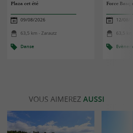
Plaza cet été
Force Basq
09/08/2026
12/08/
63,5 km - Zarautz
63,5 km
Danse
Evèneme
VOUS AIMEREZ
AUSSI