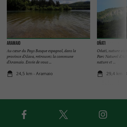
Aramaio
Oñati
Au cœur du Pays Basque espagnol, dans la
Oñati, nature viva
province d’Alava, retrouvez la commune
Parc Naturel d'Ai
d’Aramaio. Envie de vous ...
nature et ...
24,5 km - Aramaio
29,4 km - 