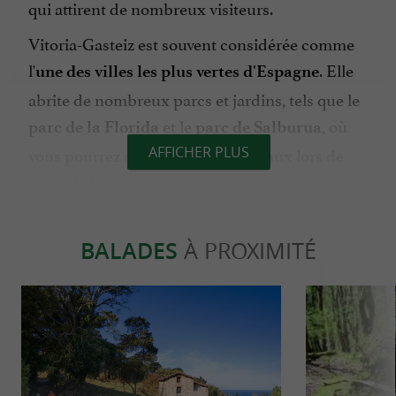
qui attirent de nombreux visiteurs.
Vitoria-Gasteiz est souvent considérée comme
l'
. Elle
une des villes les plus vertes d'Espagne
abrite de nombreux parcs et jardins, tels que le
et le
, où
parc de la Florida
parc de Salburua
vous pourrez apercevoir des animaux lors de
AFFICHER PLUS
vos balades.
La cuisine basque est renommée, et la ville offre
une multitude de
, où vous
bars à pintxos
BALADES
À PROXIMITÉ
pourrez déguster des
.
spécialités locales
ACTIVITÉS
: explorez le
Visites culturelles
centre
et découvrez, par exemple, le