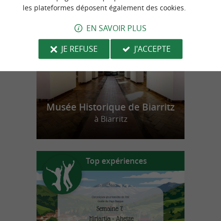
n
o
t
e
c
o
u
p
e
c
o
e
u
les plateformes déposent également des cookies.
r
d
r
EN SAVOIR PLUS
JE REFUSE
J'ACCEPTE
Musée Historique de Biarritz
à Biarritz
Top expériences