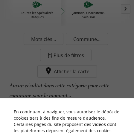
Toutes les Spécialités
Jambon, Charcuterie,
Plats 
Basques
Salaison
Con
Mots clés...
Commune...
Plus de filtres
Afficher la carte
Aucun résultat dans cette catégorie pour cette
commune pour le moment...
En continuant à naviguer, vous autorisez le dépôt de
n
o
t
e
c
o
u
p
e
c
o
e
u
cookies tiers à des fins de
mesure d'audience
.
r
d
r
Certaines pages du site proposent des
vidéos
dont
les plateformes déposent également des cookies.