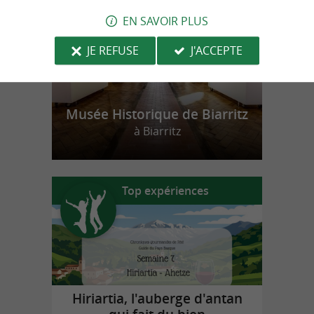
EN SAVOIR PLUS
JE REFUSE
J'ACCEPTE
Musée Historique de Biarritz
à Biarritz
Top expériences
Hiriartia, l'auberge d'antan