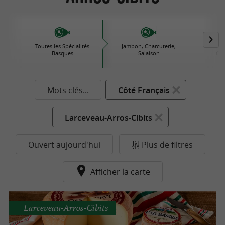
Toutes les Spécialités
Jambon, Charcuterie,
Plats 
Basques
Salaison
Con
Mots clés...
Côté Français
Larceveau-Arros-Cibits
Ouvert aujourd'hui
Plus de filtres
Afficher la carte
Larceveau-Arros-Cibits