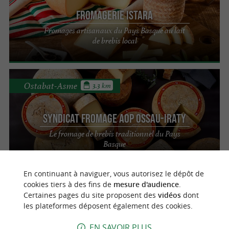
Fromagerie ISTARA
Fromages artisanaux du Pays Basque au lait
de brebis local
Ostabat-Asme
3.3 km
Syndicat Fromage AOP Ossau-Iraty
Le fromage de brebis traditionnel du Pays
Basque
En continuant à naviguer, vous autorisez le dépôt de
cookies tiers à des fins de
mesure d'audience
.
Ostabat-Asme
3.3 km
Certaines pages du site proposent des
vidéos
dont
les plateformes déposent également des cookies.
EN SAVOIR PLUS