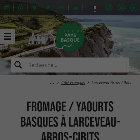
Côté Français
Larceveau-Arros-Cibits
Fromage / Yaourts
Basques à Larceveau-
Arros-Cibits