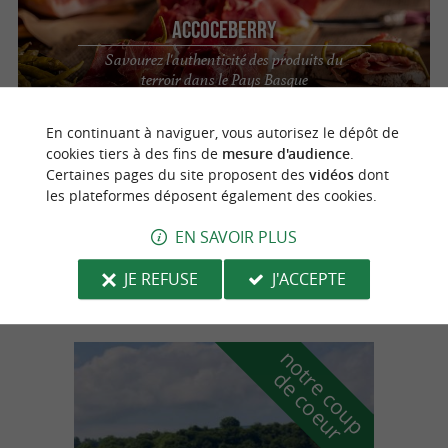
Accoceberry
Savourez l'authenticité des produits du
terroir dans le Pays Basque
En continuant à naviguer, vous autorisez le dépôt de
cookies tiers à des fins de
mesure d'audience
.
Espelette
4.5 km
Certaines pages du site proposent des
vidéos
dont
les plateformes déposent également des cookies.
EN SAVOIR PLUS
Boutique Pascal Massonde Espelette
JE REFUSE
J'ACCEPTE
n
o
t
e
c
o
u
p
e
c
o
e
u
r
d
r