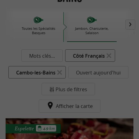
Toutes les Spécialités
Jambon, Charcuterie,
Plats 
Basques
Salaison
Con
Mots clés...
Côté Français
Cambo-les-Bains
Ouvert aujourd'hui
Plus de filtres
Afficher la carte
Espelette
4.9 km