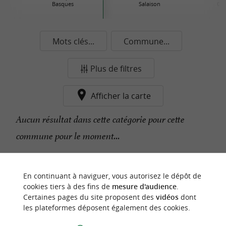
Basques
Salaison
Con
Mots clés...
Commune...
Plus de filtres
Afficher la carte
Aucun résultat dans cette catégorie pour cette
commune pour le moment...
n
o
t
e
c
o
u
p
e
c
o
e
u
En continuant à naviguer, vous autorisez le dépôt de
r
d
r
cookies tiers à des fins de
mesure d'audience
.
Certaines pages du site proposent des
vidéos
dont
les plateformes déposent également des cookies.