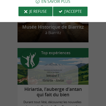
EN SAVOIR PLUS
JE REFUSE
J'ACCEPTE
Musée Historique de Biarritz
à Biarritz
Top expériences
Hiriartia, l'auberge d'antan
qui fait du bien
Durant tout l'été, découvrez les nouvelles