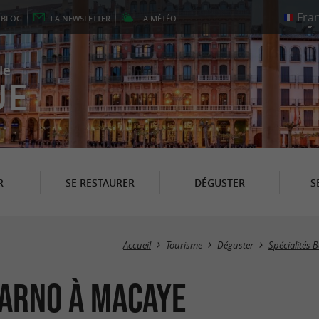
E
BLOG
LA
NEWSLETTER
LA
MÉTÉO
le
UE
R
SE RESTAURER
DÉGUSTER
S
Accueil
Tourisme
Déguster
Spécialités 
garno à Macaye