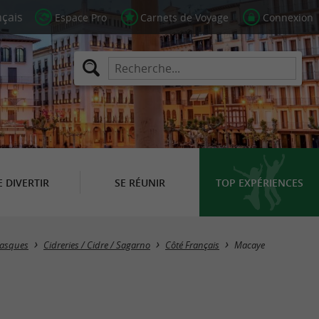
Espace Pro
Carnets de Voyage
Connexion
E DIVERTIR
SE RÉUNIR
TOP EXPÉRIENCES
Masquer la carte
Basques
Cidreries / Cidre / Sagarno
Côté Français
Macaye