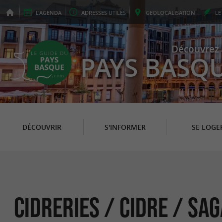
L'
AGENDA
ADRESSES
UTILES
GEO
LOCALISATION
L
Découvrez 
PAYS BASQ
DÉCOUVRIR
S'INFORMER
SE LOGE
Cidreries / Cidre / Sa