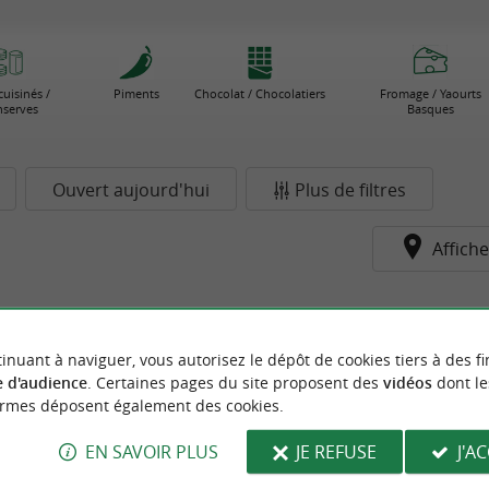
cuisinés /
Piments
Chocolat / Chocolatiers
Fromage / Yaourts
serves
Basques
Ouvert aujourd'hui
Plus de filtres
Affiche
pour le moment...
inuant à naviguer, vous autorisez le dépôt de cookies tiers à des fi
 d'audience
. Certaines pages du site proposent des
vidéos
dont le
ormes déposent également des cookies.
EN SAVOIR PLUS
JE REFUSE
J'A