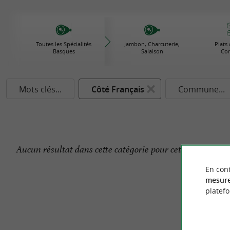
Toutes les Spécialités
Jambon, Charcuterie,
Plats 
Basques
Salaison
Con
Mots clés...
Côté Français
Commune...
Aucun résultat dans cette catégorie pour cette commune 
En cont
mesure
platef